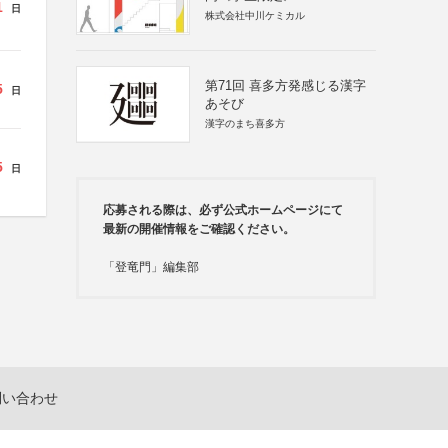
1
日
株式会社中川ケミカル
第71回 喜多方発感じる漢字
5
日
あそび
漢字のまち喜多方
5
日
応募される際は、必ず公式ホームページにて
最新の開催情報をご確認ください。
「登竜門」編集部
問い合わせ