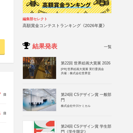
編集部セレクト
高額賞金コンテストランキング《2026年夏》
結果発表
一覧
第22回 世界絵画大賞展 2026
[PR]
世界絵画大賞展 実行委員会
共催：株式会社世界堂
7
第24回 CSデザイン賞 一般部
日
門
株式会社中川ケミカル
1
日
第24回 CSデザイン賞 学生部
門《学生限定》