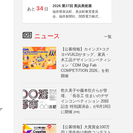
2026 第37回 美浜美術展
34
あと
日
福井県美浜町、美浜町教育委員
会、福井新聞社、関西電力株式会
社
ニュース
一覧
【公募情報】カインズ×コク
ヨ×VUILDがタッグ、家具・
木工品デザインコンペティシ
ョン「CDM Digi Fab
COMPETITION 2026」を初
開催
乾久美子や藤本壮介らが登
も
壇、「長谷工 住まいのデザ
インコンペティション 20回
記念 特別講演会」が8月19日
ア
に開催
[PR]
【公募情報】大賞賞金100万
円！学生向け創作コンテスト