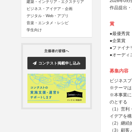
2026年09月
建築・インテリア・エクステリア
作品提出・
ビジネス・アイデア・企画
デジタル・Web・アプリ
音楽・エンタメ・レシピ
賞
学生向け
●最優秀賞
●企業賞
●ファイナ
主催者の皆様へ
●オーディ
コンテスト掲載申し込み
募集内容
ビジネスプ
※テーマは
※本事業に
のとする
（1）営利
イデアを構
（2）継続
（3）顧客