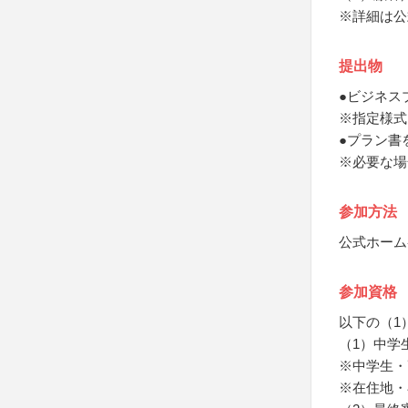
※詳細は公
提出物
●ビジネス
※指定様式
●プラン書
※必要な場
参加方法
公式ホーム
参加資格
以下の（1
（1）中学
※中学生・
※在住地・