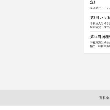
定》
株式会社アイデ
第3回 ハマ
学校法人岩崎学
特別協賛：株式
第34回 特
特種東海製紙株
協力：特種東海
特別協賛：静岡
運営会