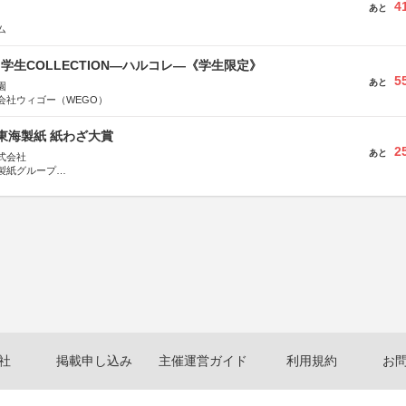
4
あと
ム
る学生COLLECTION―ハルコレ―《学生限定》
5
あと
園
会社ウィゴー（WEGO）
種東海製紙 紙わざ大賞
2
あと
式会社
製紙グループ
県長泉町
社
掲載申し込み
主催運営ガイド
利用規約
お