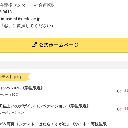
会連携センター・社会連携課
28-8413
e-jimu★ml.ibaraki.ac.jp
「@」に変換してください）
公式ホームページ
ンテスト
[PR]
コンペ 2026《学生限定》
2
あと
ーシー（SCC）
谷工住まいのデザインコンペティション《学生限定》
9
あと
コーポレーション
イデム写真コンテスト「はたらくすがた」《小・中・高校生限