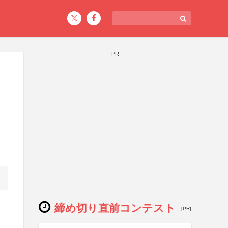
PR
締め切り直前コンテスト
[PR]