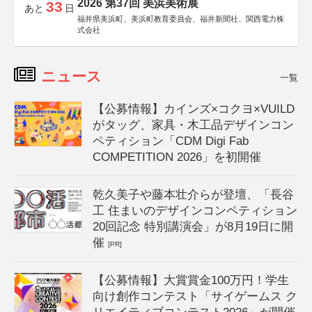
2026 第37回 美浜美術展
33
あと
日
福井県美浜町、美浜町教育委員会、福井新聞社、関西電力株
式会社
ニュース
一覧
【公募情報】カインズ×コクヨ×VUILD
がタッグ、家具・木工品デザインコン
ペティション「CDM Digi Fab
COMPETITION 2026」を初開催
乾久美子や藤本壮介らが登壇、「長谷
工 住まいのデザインコンペティション
20回記念 特別講演会」が8月19日に開
催
[PR]
【公募情報】大賞賞金100万円！学生
向け創作コンテスト「サイゲームス ク