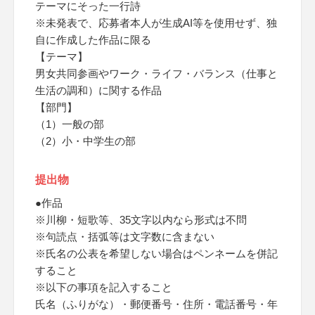
テーマにそった一行詩
※未発表で、応募者本人が生成AI等を使用せず、独
自に作成した作品に限る
【テーマ】
男女共同参画やワーク・ライフ・バランス（仕事と
生活の調和）に関する作品
【部門】
（1）一般の部
（2）小・中学生の部
提出物
●作品
※川柳・短歌等、35文字以内なら形式は不問
※句読点・括弧等は文字数に含まない
※氏名の公表を希望しない場合はペンネームを併記
すること
※以下の事項を記入すること
氏名（ふりがな）・郵便番号・住所・電話番号・年