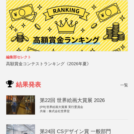
編集部セレクト
高額賞金コンテストランキング《2026年夏》
結果発表
一覧
第22回 世界絵画大賞展 2026
[PR]
世界絵画大賞展 実行委員会
共催：株式会社世界堂
第24回 CSデザイン賞 一般部門