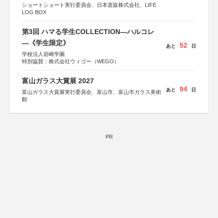
ショートショート実行委員会、日本直販株式会社、LIFE
LOG BOX
第3回 ハマる学生COLLECTION―ハルコレ
―《学生限定》
52
あと
日
学校法人岩崎学園
特別協賛：株式会社ウィゴー（WEGO）
富山ガラス大賞展 2027
94
あと
日
富山ガラス大賞展実行委員会、富山市、富山市ガラス美術
館
PR