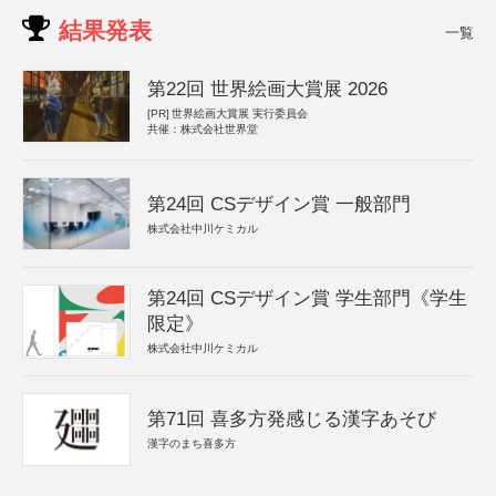
結果発表
一覧
第22回 世界絵画大賞展 2026
[PR]
世界絵画大賞展 実行委員会
共催：株式会社世界堂
第24回 CSデザイン賞 一般部門
株式会社中川ケミカル
第24回 CSデザイン賞 学生部門《学生
限定》
株式会社中川ケミカル
第71回 喜多方発感じる漢字あそび
漢字のまち喜多方