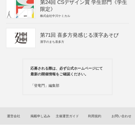
第24回 CSデザイン賞 学生部門《学生
限定》
株式会社中川ケミカル
第71回 喜多方発感じる漢字あそび
漢字のまち喜多方
応募される際は、必ず公式ホームページにて
最新の開催情報をご確認ください。
「登竜門」編集部
運営会社
掲載申し込み
主催運営ガイド
利用規約
お問い合わせ