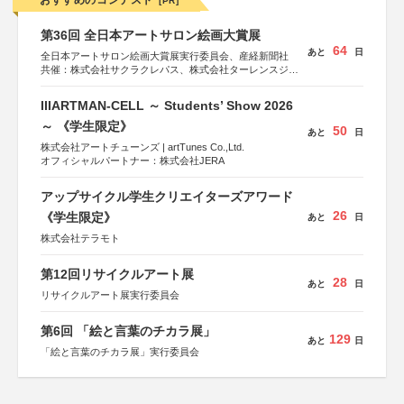
おすすめのコンテスト
[PR]
第36回 全日本アートサロン絵画大賞展
64
あと
日
全日本アートサロン絵画大賞展実行委員会、産経新聞社
共催：株式会社サクラクレパス、株式会社ターレンスジャ
パン、サクラアートサロン、株式会社アムス
IIIARTMAN-CELL ～ Students’ Show 2026
～ 《学生限定》
50
あと
日
株式会社アートチューンズ | artTunes Co.,Ltd.
オフィシャルパートナー：株式会社JERA
アップサイクル学生クリエイターズアワード
26
《学生限定》
あと
日
株式会社テラモト
第12回リサイクルアート展
28
あと
日
リサイクルアート展実行委員会
第6回 「絵と言葉のチカラ展」
129
あと
日
「絵と言葉のチカラ展」実行委員会