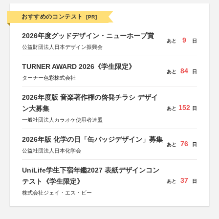
おすすめのコンテスト
[PR]
2026年度グッドデザイン・ニューホープ賞
9
あと
日
公益財団法人日本デザイン振興会
TURNER AWARD 2026《学生限定》
84
あと
日
ターナー色彩株式会社
2026年度版 音楽著作権の啓発チラシ デザイ
152
ン大募集
あと
日
一般社団法人カラオケ使用者連盟
2026年版 化学の日「缶バッジデザイン」募集
76
あと
日
公益社団法人日本化学会
UniLife学生下宿年鑑2027 表紙デザインコン
37
テスト《学生限定》
あと
日
株式会社ジェイ・エス・ビー