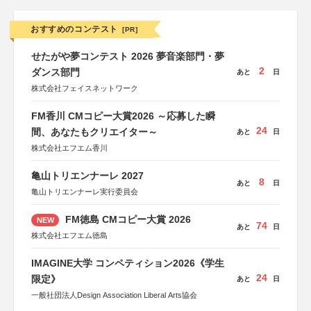
おすすめのコンテスト
[PR]
せたがや夢コンテスト 2026 夢音楽部門・夢
2
ダンス部門
あと
日
株式会社フェイスネットワーク
FM香川 CMコピー大賞2026 ～応募した瞬
24
間、あなたもクリエイター～
あと
日
株式会社エフエム香川
亀山トリエンナーレ 2027
8
あと
日
亀山トリエンナーレ実行委員会
FM徳島 CMコピー大賞 2026
NEW
74
あと
日
株式会社エフエム徳島
IMAGINE大学 コンペティション2026《学生
24
限定》
あと
日
一般社団法人Design Association Liberal Arts協会