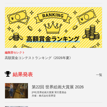
編集部セレクト
高額賞金コンテストランキング《2026年夏》
結果発表
一覧
第22回 世界絵画大賞展 2026
[PR]
世界絵画大賞展 実行委員会
共催：株式会社世界堂