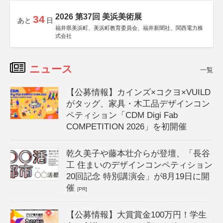
2026 第37回 美浜美術展
34
あと
日
福井県美浜町、美浜町教育委員会、福井新聞社、関西電力株
式会社
ニュース
一覧
【公募情報】カインズ×コクヨ×VUILD
がタッグ、家具・木工品デザインコン
ペティション「CDM Digi Fab
COMPETITION 2026」を初開催
乾久美子や藤本壮介らが登壇、「長谷
工 住まいのデザインコンペティション
20回記念 特別講演会」が8月19日に開
催
[PR]
【公募情報】大賞賞金100万円！学生