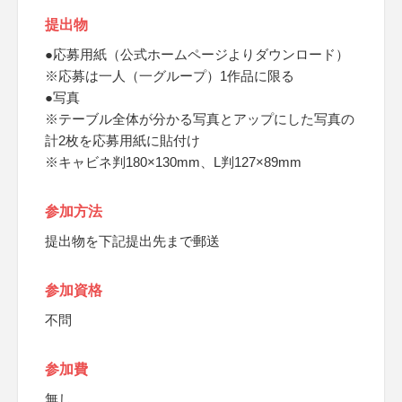
提出物
●応募用紙（公式ホームページよりダウンロード）
※応募は一人（一グループ）1作品に限る
●写真
※テーブル全体が分かる写真とアップにした写真の
計2枚を応募用紙に貼付け
※キャビネ判180×130mm、L判127×89mm
参加方法
提出物を下記提出先まで郵送
参加資格
不問
参加費
無し