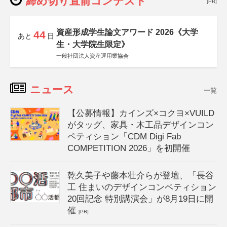
締め切り直前コンテスト
[PR]
資産形成学生論文アワード 2026《大学
44
あと
日
生・大学院生限定》
一般社団法人資産運用業協会
ニュース
一覧
【公募情報】カインズ×コクヨ×VUILD
がタッグ、家具・木工品デザインコン
ペティション「CDM Digi Fab
COMPETITION 2026」を初開催
乾久美子や藤本壮介らが登壇、「長谷
工 住まいのデザインコンペティション
20回記念 特別講演会」が8月19日に開
催
[PR]