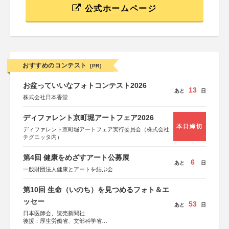
公式ホームページ
おすすめのコンテスト
[PR]
お盆っていいなフォトコンテスト2026
13
あと
日
株式会社日本香堂
ディファレント京町堀アートフェア2026
本日締切
ディファレント京町堀アートフェア実行委員会（株式会社
チグニッタ内）
第4回 健康をめざすアート公募展
6
あと
日
一般財団法人健康とアートを結ぶ会
第10回 生命（いのち）を見つめるフォト＆エ
ッセー
53
あと
日
日本医師会、読売新聞社
後援：厚生労働省、文部科学省
協賛：東京海上日動火災保険株式会社、東京海上日動あん