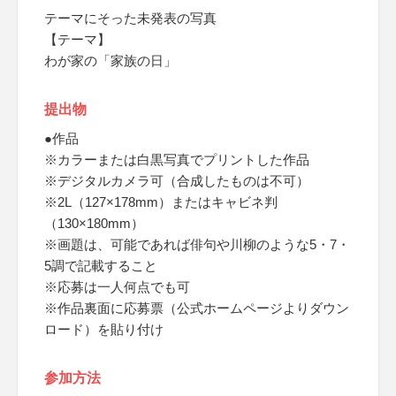
テーマにそった未発表の写真
【テーマ】
わが家の「家族の日」
提出物
●作品
※カラーまたは白黒写真でプリントした作品
※デジタルカメラ可（合成したものは不可）
※2L（127×178mm）またはキャビネ判
（130×180mm）
※画題は、可能であれば俳句や川柳のような5・7・
5調で記載すること
※応募は一人何点でも可
※作品裏面に応募票（公式ホームページよりダウン
ロード）を貼り付け
参加方法