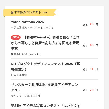
おすすめのコンテスト
[PR]
YouthPortfolio 2026
26
あと
日
一般社団法人ユースポートフォリオ
【明治×Wemake】明治と創る「これ
NEW
からの暮らしと健康のあり方」を変える新規
56
あと
日
事業
株式会社明治、Wemake
NITプロダクトデザインコンテスト 2026《高
11
校生限定》
あと
日
日本工業大学
サンスター文具 第31回 文房具アイデアコン
29
テスト
あと
日
サンスター文具株式会社
第21回 アイデム写真コンテスト「はたらくす