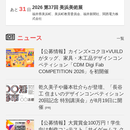
2026 第37回 美浜美術展
31
あと
日
福井県美浜町、美浜町教育委員会、福井新聞社、関西電力株
式会社
ニュース
一覧
【公募情報】カインズ×コクヨ×VUILD
がタッグ、家具・木工品デザインコン
ペティション「CDM Digi Fab
COMPETITION 2026」を初開催
乾久美子や藤本壮介らが登壇、「長谷
工 住まいのデザインコンペティション
20回記念 特別講演会」が8月19日に開
催
[PR]
【公募情報】大賞賞金100万円！学生
向け創作コンテスト「サイゲームス ク