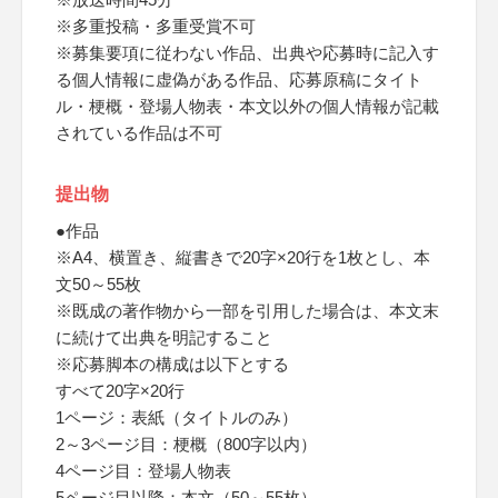
※多重投稿・多重受賞不可
※募集要項に従わない作品、出典や応募時に記入す
る個人情報に虚偽がある作品、応募原稿にタイト
ル・梗概・登場人物表・本文以外の個人情報が記載
されている作品は不可
提出物
●作品
※A4、横置き、縦書きで20字×20行を1枚とし、本
文50～55枚
※既成の著作物から一部を引用した場合は、本文末
に続けて出典を明記すること
※応募脚本の構成は以下とする
すべて20字×20行
1ページ：表紙（タイトルのみ）
2～3ページ目：梗概（800字以内）
4ページ目：登場人物表
5ページ目以降：本文（50～55枚）