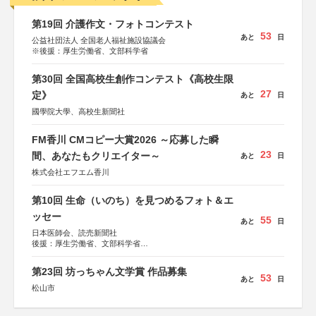
第19回 介護作文・フォトコンテスト
53
あと
日
公益社団法人 全国老人福祉施設協議会
※後援：厚生労働省、文部科学省
第30回 全国高校生創作コンテスト《高校生限
27
定》
あと
日
國學院大學、高校生新聞社
FM香川 CMコピー大賞2026 ～応募した瞬
23
間、あなたもクリエイター～
あと
日
株式会社エフエム香川
第10回 生命（いのち）を見つめるフォト＆エ
ッセー
55
あと
日
日本医師会、読売新聞社
後援：厚生労働省、文部科学省
協賛：東京海上日動火災保険株式会社、東京海上日動あん
しん生命保険株式会社
第23回 坊っちゃん文学賞 作品募集
53
あと
日
松山市