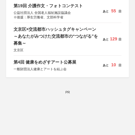
第19回 介護作文・フォトコンテスト
55
あと
日
公益社団法人 全国老人福祉施設協議会
※後援：厚生労働省、文部科学省
文京区×交流都市ハッシュタグキャンペーン
～あなたがみつけた交流都市の“つながる”を
129
あと
日
募集～
文京区
第4回 健康をめざすアート公募展
10
あと
日
一般財団法人健康とアートを結ぶ会
PR