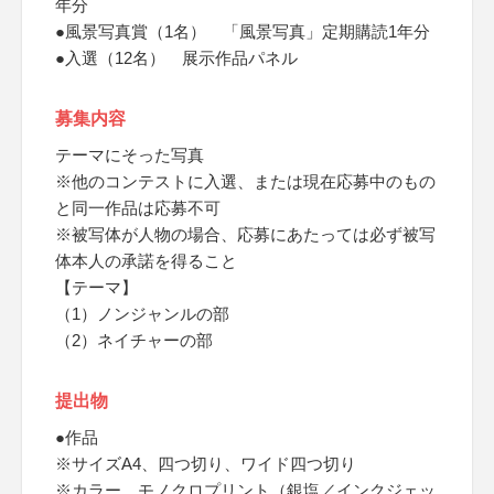
年分
●風景写真賞（1名） 「風景写真」定期購読1年分
●入選（12名） 展示作品パネル
募集内容
テーマにそった写真
※他のコンテストに入選、または現在応募中のもの
と同一作品は応募不可
※被写体が人物の場合、応募にあたっては必ず被写
体本人の承諾を得ること
【テーマ】
（1）ノンジャンルの部
（2）ネイチャーの部
提出物
●作品
※サイズA4、四つ切り、ワイド四つ切り
※カラー、モノクロプリント（銀塩／インクジェッ