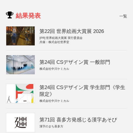
結果発表
一覧
第22回 世界絵画大賞展 2026
[PR]
世界絵画大賞展 実行委員会
共催：株式会社世界堂
第24回 CSデザイン賞 一般部門
株式会社中川ケミカル
第24回 CSデザイン賞 学生部門《学生
限定》
株式会社中川ケミカル
第71回 喜多方発感じる漢字あそび
漢字のまち喜多方