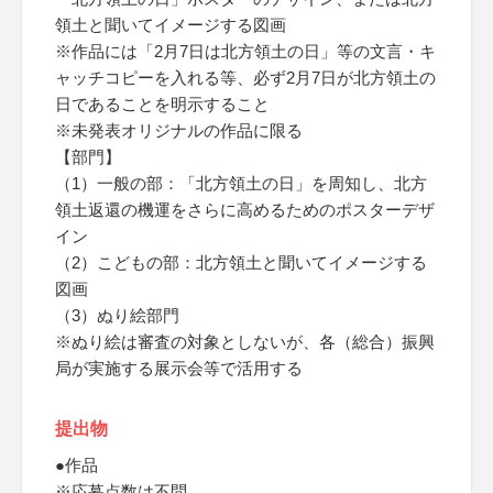
領土と聞いてイメージする図画
※作品には「2月7日は北方領土の日」等の文言・キ
ャッチコピーを入れる等、必ず2月7日が北方領土の
日であることを明示すること
※未発表オリジナルの作品に限る
【部門】
（1）一般の部：「北方領土の日」を周知し、北方
領土返還の機運をさらに高めるためのポスターデザ
イン
（2）こどもの部：北方領土と聞いてイメージする
図画
（3）ぬり絵部門
※ぬり絵は審査の対象としないが、各（総合）振興
局が実施する展示会等で活用する
提出物
●作品
※応募点数は不問