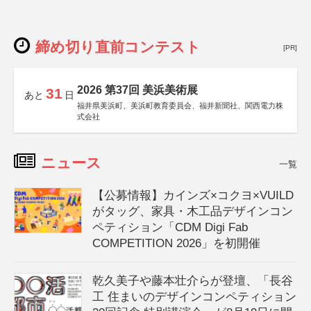
締め切り直前コンテスト
[PR]
2026 第37回 美浜美術展
31
あと
日
福井県美浜町、美浜町教育委員会、福井新聞社、関西電力株
式会社
ニュース
一覧
【公募情報】カインズ×コクヨ×VUILD
がタッグ、家具・木工品デザインコン
ペティション「CDM Digi Fab
COMPETITION 2026」を初開催
乾久美子や藤本壮介らが登壇、「長谷
工 住まいのデザインコンペティション