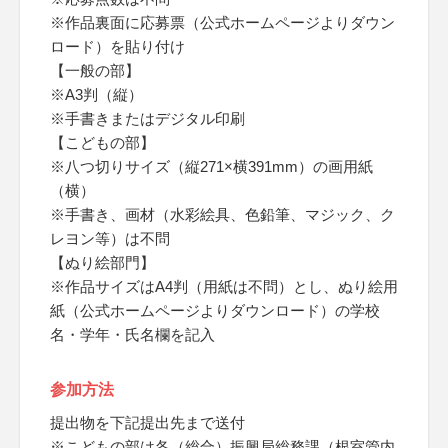
※作品裏面に応募票（公式ホームページよりダウン
ロード）を貼り付け
【一般の部】
※A3判（縦）
※手書きまたはデジタル印刷
【こどもの部】
※八つ切りサイズ（縦271×横391mm）の画用紙
（横）
※手書き、画材（水彩絵具、色鉛筆、マジック、ク
レヨン等）は不問
【ぬり絵部門】
※作品サイズはA4判（用紙は不問）とし、ぬり絵用
紙（公式ホームページよりダウンロード）の学校
名・学年・氏名欄を記入
参加方法
提出物を下記提出先まで送付
※こどもの部は各（総合）振興局総務課（根室管内