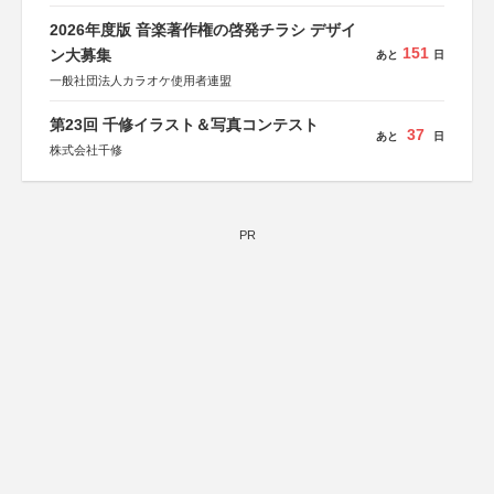
ツ協会
運営：TOKYO COMPANY株式会社
2026年度版 音楽著作権の啓発チラシ デザイ
151
ン大募集
あと
日
一般社団法人カラオケ使用者連盟
第23回 千修イラスト＆写真コンテスト
37
あと
日
株式会社千修
PR