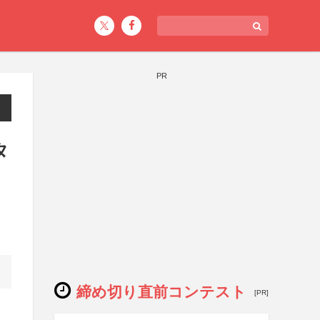
PR
タ
締め切り直前コンテスト
[PR]