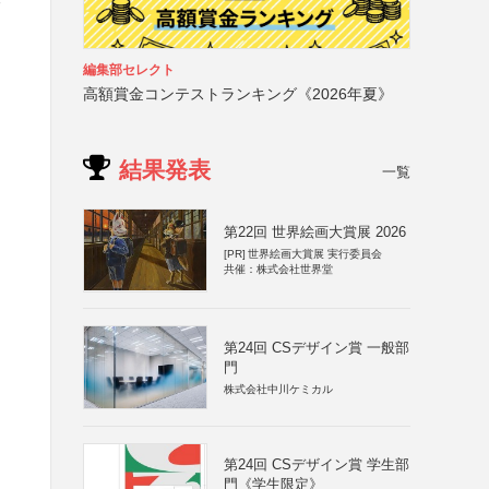
編集部セレクト
高額賞金コンテストランキング《2026年夏》
結果発表
一覧
第22回 世界絵画大賞展 2026
[PR]
世界絵画大賞展 実行委員会
共催：株式会社世界堂
第24回 CSデザイン賞 一般部
門
株式会社中川ケミカル
第24回 CSデザイン賞 学生部
門《学生限定》