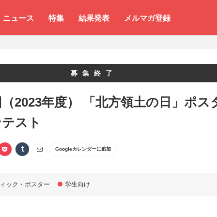
ニュース
特集
結果発表
メルマガ登録
募集終了
回（2023年度） 「北方領土の日」ポス
ンテスト
Googleカレンダーに追加
ィック・ポスター
学生向け