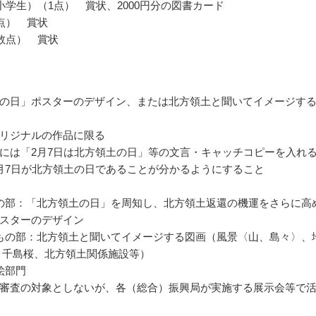
小学生）（1点） 賞状、2000円分の図書カード
点） 賞状
数点） 賞状
の日」ポスターのデザイン、または北方領土と聞いてイメージす
リジナルの作品に限る
には「2月7日は北方領土の日」等の文言・キャッチコピーを入れ
月7日が北方領土の日であることが分かるようにすること
の部：「北方領土の日」を周知し、北方領土返還の機運をさらに高
スターのデザイン
もの部：北方領土と聞いてイメージする図画（風景〈山、島々〉、
 千島桜、北方領土関係施設等）
絵部門
審査の対象としないが、各（総合）振興局が実施する展示会等で