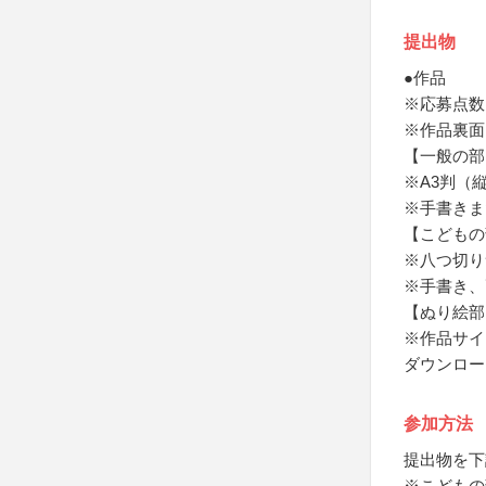
提出物
●作品
※応募点数
※作品裏面
【一般の部
※A3判（
※手書きま
【こどもの
※八つ切り
※手書き、
【ぬり絵部
※作品サイ
ダウンロー
参加方法
提出物を下
※こどもの