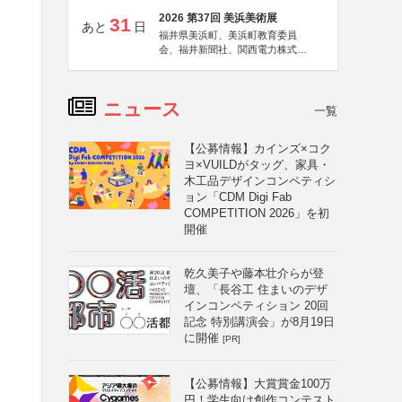
2026 第37回 美浜美術展
31
あと
日
福井県美浜町、美浜町教育委員
会、福井新聞社、関西電力株式会
社
ニュース
一覧
【公募情報】カインズ×コク
ヨ×VUILDがタッグ、家具・
木工品デザインコンペティシ
ョン「CDM Digi Fab
COMPETITION 2026」を初
開催
乾久美子や藤本壮介らが登
壇、「長谷工 住まいのデザ
インコンペティション 20回
記念 特別講演会」が8月19日
に開催
[PR]
【公募情報】大賞賞金100万
円！学生向け創作コンテスト