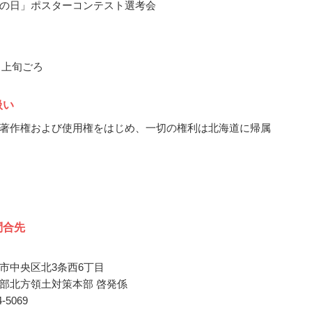
の日」ポスターコンテスト選考会
2月上旬ごろ
扱い
著作権および使用権をはじめ、一切の権利は北海道に帰属
問合先
市中央区北3条西6丁目
部北方領土対策本部 啓発係
04-5069