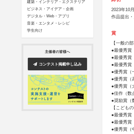
建築・インテリア・エクステリア
ビジネス・アイデア・企画
2023年10月
デジタル・Web・アプリ
作品提出・
音楽・エンタメ・レシピ
学生向け
賞
【一般の部
●最優秀賞
主催者の皆様へ
●最優秀賞
コンテスト掲載申し込み
●最優秀賞
●優秀賞（
●優秀賞（
●優秀賞（
●佳作（数
●奨励賞（
【こどもの
●最優秀賞
●最優秀賞
●優秀賞（