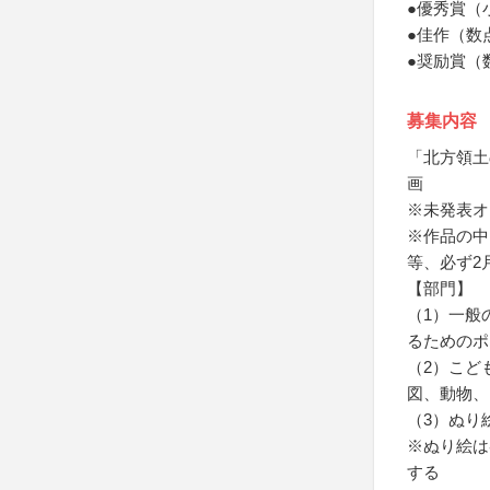
●優秀賞（
●佳作（数
●奨励賞（
募集内容
「北方領土
画
※未発表オ
※作品の中
等、必ず2
【部門】
（1）一般
るためのポ
（2）こど
図、動物、
（3）ぬり
※ぬり絵は
する