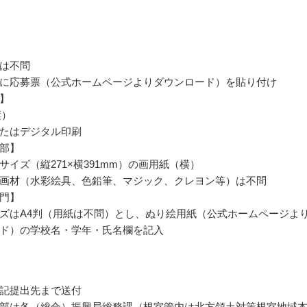
は不問
に応募票（公式ホームページよりダウンロード）を貼り付け
】
縦）
たはデジタル印刷
部】
サイズ（縦271×横391mm）の画用紙（横）
画材（水彩絵具、色鉛筆、マジック、クレヨン等）は不問
門】
ズはA4判（用紙は不問）とし、ぬり絵用紙（公式ホームページよ
ド）の学校名・学年・氏名欄を記入
記提出先まで送付
部は各（総合）振興局総務課（根室管内は北方領土対策根室地域