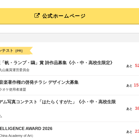
公式ホームページ
ンテスト
[PR]
薫「帆・ランプ・鷗」賞 詩作品募集《小・中・高校生限定》
5
あと
丸山薫賞運営委員会
版 音楽著作権の啓発チラシ デザイン大募集
15
あと
ラオケ使用者連盟
イデム写真コンテスト「はたらくすがた」《小・中・高校生限
3
あと
ム
TELLIGENCE AWARD 2026
2
あと
a Academy of Art）