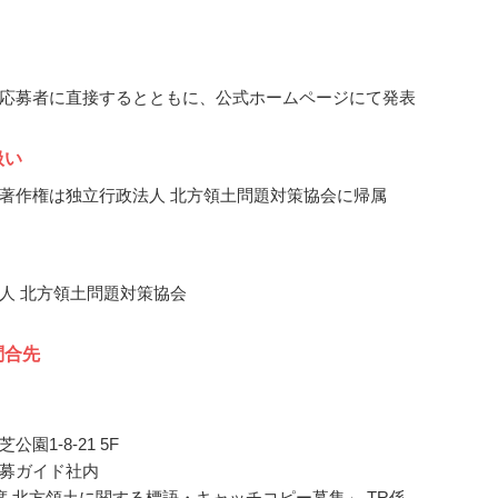
応募者に直接するとともに、公式ホームページにて発表
扱い
著作権は独立行政法人 北方領土問題対策協会に帰属
人 北方領土問題対策協会
問合先
園1-8-21 5F
募ガイド社内
度 北方領土に関する標語・キャッチコピー募集」 TR係