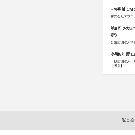
FM香川 C
株式会社エフエ
第6回 お気
定》
公益財団法人博
令和8年度 
一般財団法人日
【後援】
総務省消防庁、
運営会