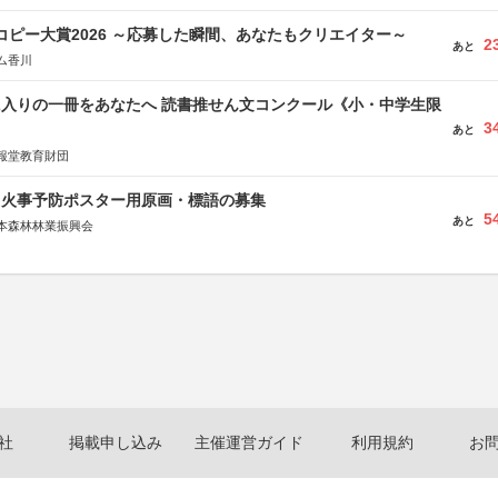
Mコピー大賞2026 ～応募した瞬間、あなたもクリエイター～
2
あと
ム香川
に入りの一冊をあなたへ 読書推せん文コンクール《小・中学生限
3
あと
報堂教育財団
山火事予防ポスター用原画・標語の募集
5
あと
本森林林業振興会
文部科学省、林野庁、全国森林組合連合会、森林火災対策協会
社
掲載申し込み
主催運営ガイド
利用規約
お