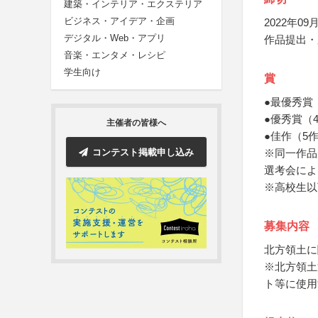
建築・インテリア・エクステリア
ビジネス・アイデア・企画
2022年09月
デジタル・Web・アプリ
作品提出・
音楽・エンタメ・レシピ
学生向け
賞
●最優秀賞
●優秀賞（
主催者の皆様へ
●佳作（5作
コンテスト掲載申し込み
※同一作品
選考会によ
※高校生以
募集内容
北方領土に
※北方領土
ト等に使用