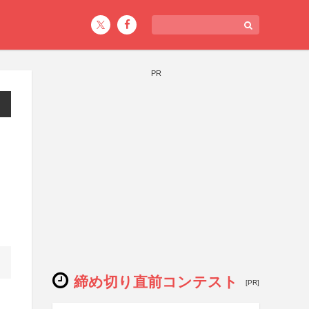
PR
締め切り直前コンテスト
[PR]