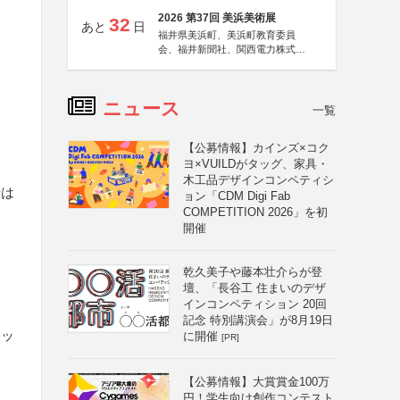
2026 第37回 美浜美術展
32
あと
日
福井県美浜町、美浜町教育委員
会、福井新聞社、関西電力株式会
社
ニュース
一覧
【公募情報】カインズ×コク
ヨ×VUILDがタッグ、家具・
木工品デザインコンペティシ
者は
ョン「CDM Digi Fab
COMPETITION 2026」を初
開催
乾久美子や藤本壮介らが登
壇、「長谷工 住まいのデザ
インコンペティション 20回
記念 特別講演会」が8月19日
レッ
に開催
[PR]
【公募情報】大賞賞金100万
円！学生向け創作コンテスト