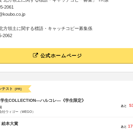
05-2061
u@koubo.co.jp
 北方領土に関する標語・キャッチコピー募集係
05-2062
公式ホームページ
ンテスト
[PR]
る学生COLLECTION―ハルコレ―《学生限定》
5
あと
園
会社ウィゴー（WEGO）
ボ 絵本大賞
17
あと