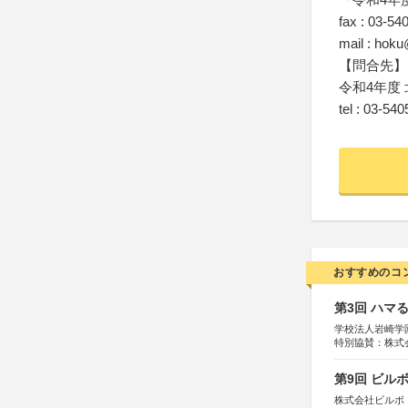
fax : 03-54
mail : hok
【問合先】
令和4年度
tel : 03-54
おすすめのコ
第3回 ハマ
学校法人岩崎学
特別協賛：株式
第9回 ビル
株式会社ビルボ