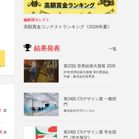
編集部セレクト
高額賞金コンテストランキング《2026年夏》
結果発表
一覧
第22回 世界絵画大賞展 2026
[PR]
世界絵画大賞展 実行委員会
共催：株式会社世界堂
第24回 CSデザイン賞 一般部
門
3
株式会社中川ケミカル
日
6
第24回 CSデザイン賞 学生部
日
門《学生限定》