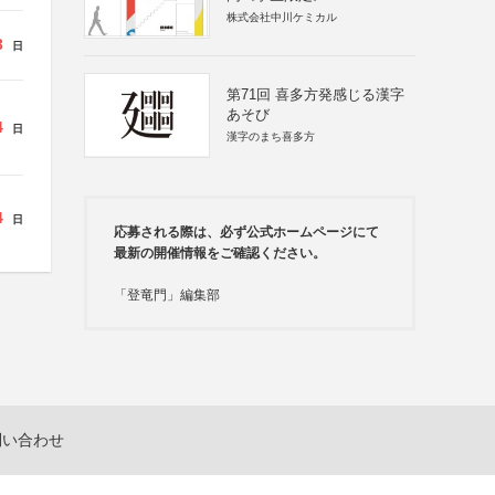
株式会社中川ケミカル
3
日
第71回 喜多方発感じる漢字
あそび
4
日
漢字のまち喜多方
4
日
応募される際は、必ず公式ホームページにて
最新の開催情報をご確認ください。
「登竜門」編集部
問い合わせ