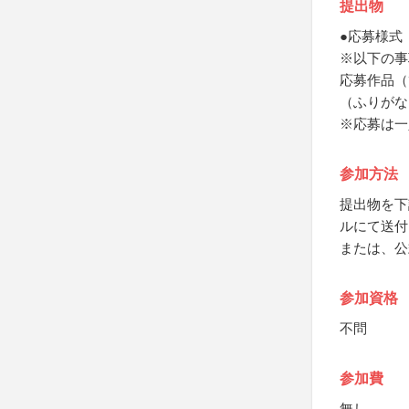
提出物
●応募様式
※以下の事
応募作品（
（ふりがな
※応募は一
参加方法
提出物を下
ルにて送付
または、公
参加資格
不問
参加費
無し