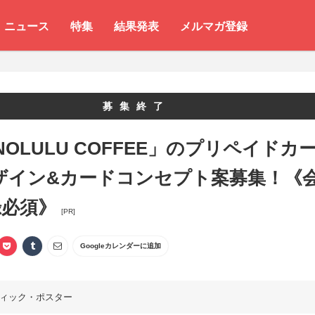
ニュース
特集
結果発表
メルマガ登録
募集終了
NOLULU COFFEE」のプリペイドカ
ザイン&カードコンセプト案募集！《
録必須》
[PR]
Googleカレンダーに追加
ィック・ポスター