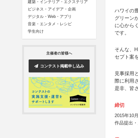
建築・インテリア・エクステリア
ビジネス・アイデア・企画
ハワイの
デジタル・Web・アプリ
グリーンが
音楽・エンタメ・レシピ
に心からくつ
学生向け
です。
そんな、H
主催者の皆様へ
セプト案
コンテスト掲載申し込み
見事採用と
際に利用
是非、皆
締切
2015年10月
作品提出・