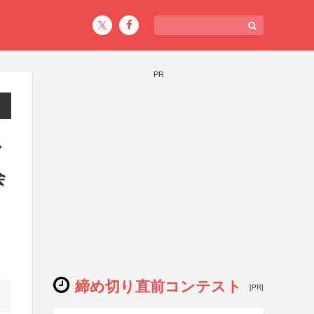
PR
ー
会
締め切り直前コンテスト
[PR]