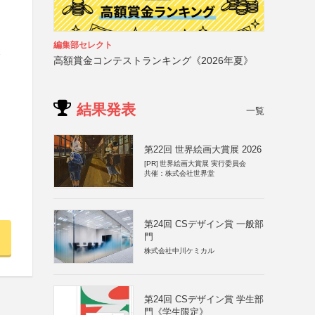
編集部セレクト
使
高額賞金コンテストランキング《2026年夏》
結果発表
一覧
第22回 世界絵画大賞展 2026
[PR]
世界絵画大賞展 実行委員会
共催：株式会社世界堂
第24回 CSデザイン賞 一般部
門
株式会社中川ケミカル
第24回 CSデザイン賞 学生部
門《学生限定》