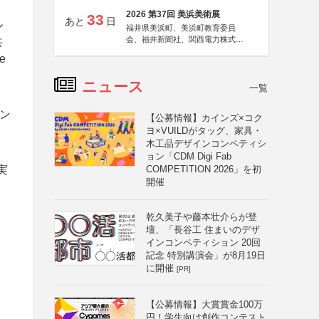
2026 第37回 美浜美術展
33
あと
日
ル
福井県美浜町、美浜町教育委員
会、福井新聞社、関西電力株式会
共
社
e
ニュース
一覧
コン
【公募情報】カインズ×コク
ヨ×VUILDがタッグ、家具・
木工品デザインコンペティシ
ョン「CDM Digi Fab
実
COMPETITION 2026」を初
開催
乾久美子や藤本壮介らが登
壇、「長谷工 住まいのデザ
インコンペティション 20回
記念 特別講演会」が8月19日
に開催
[PR]
【公募情報】大賞賞金100万
円！学生向け創作コンテスト