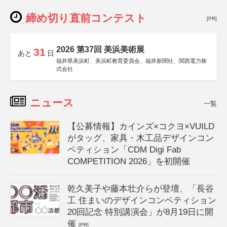
締め切り直前コンテスト
[PR]
2026 第37回 美浜美術展
31
あと
日
福井県美浜町、美浜町教育委員会、福井新聞社、関西電力株
式会社
ニュース
一覧
【公募情報】カインズ×コクヨ×VUILD
がタッグ、家具・木工品デザインコン
ペティション「CDM Digi Fab
COMPETITION 2026」を初開催
乾久美子や藤本壮介らが登壇、「長谷
工 住まいのデザインコンペティション
20回記念 特別講演会」が8月19日に開
催
[PR]