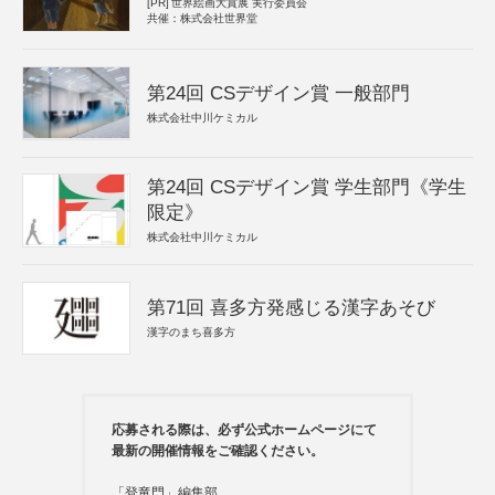
[PR]
世界絵画大賞展 実行委員会
共催：株式会社世界堂
第24回 CSデザイン賞 一般部門
株式会社中川ケミカル
第24回 CSデザイン賞 学生部門《学生
限定》
株式会社中川ケミカル
第71回 喜多方発感じる漢字あそび
漢字のまち喜多方
応募される際は、必ず公式ホームページにて
最新の開催情報をご確認ください。
「登竜門」編集部