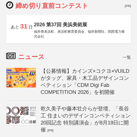
締め切り直前コンテスト
[PR]
2026 第37回 美浜美術展
31
あと
日
福井県美浜町、美浜町教育委員会、福井新聞社、関西電力株
式会社
ニュース
一覧
【公募情報】カインズ×コクヨ×VUILD
がタッグ、家具・木工品デザインコン
ペティション「CDM Digi Fab
COMPETITION 2026」を初開催
乾久美子や藤本壮介らが登壇、「長谷
工 住まいのデザインコンペティション
20回記念 特別講演会」が8月19日に開
催
[PR]