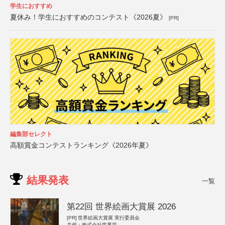
学生におすすめ
夏休み！学生におすすめのコンテスト《2026夏》
[PR]
編集部セレクト
高額賞金コンテストランキング《2026年夏》
結果発表
一覧
第22回 世界絵画大賞展 2026
[PR]
世界絵画大賞展 実行委員会
共催：株式会社世界堂