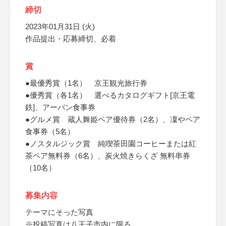
締切
2023年01月31日 (火)
作品提出・応募締切、必着
賞
●最優秀賞（1名） 京王観光旅行券
●優秀賞（各1名） 選べるカタログギフト[京王電
鉄]、アーバン食事券
●グルメ賞 蔵人舞姫ペア優待券（2名）、凜やペア
食事券（5名）
●ノスタルジック賞 純喫茶田園コーヒーまたは紅
茶ペア無料券（6名）、炭火焼きらくざ 無料串券
（10名）
募集内容
テーマにそった写真
※投稿写真は八王子市内に限る