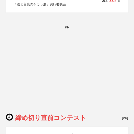
129
あと
日
「絵と言葉のチカラ展」実行委員会
PR
締め切り直前コンテスト
[PR]