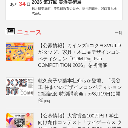
2026 第37回 美浜美術展
34
あと
日
福井県美浜町、美浜町教育委員会、福井新聞社、関西電力株
式会社
ニュース
一覧
【公募情報】カインズ×コクヨ×VUILD
がタッグ、家具・木工品デザインコン
ペティション「CDM Digi Fab
COMPETITION 2026」を初開催
乾久美子や藤本壮介らが登壇、「長谷
工 住まいのデザインコンペティション
20回記念 特別講演会」が8月19日に開
催
[PR]
【公募情報】大賞賞金100万円！学生
向け創作コンテスト「サイゲームス ク