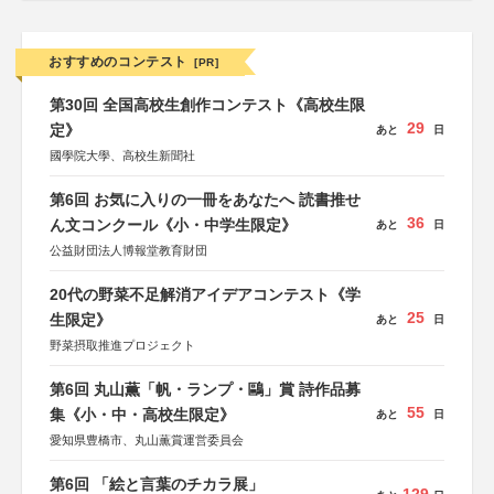
おすすめのコンテスト
[PR]
第30回 全国高校生創作コンテスト《高校生限
29
定》
あと
日
國學院大學、高校生新聞社
第6回 お気に入りの一冊をあなたへ 読書推せ
36
ん文コンクール《小・中学生限定》
あと
日
公益財団法人博報堂教育財団
20代の野菜不足解消アイデアコンテスト《学
25
生限定》
あと
日
野菜摂取推進プロジェクト
第6回 丸山薫「帆・ランプ・鷗」賞 詩作品募
55
集《小・中・高校生限定》
あと
日
愛知県豊橋市、丸山薫賞運営委員会
第6回 「絵と言葉のチカラ展」