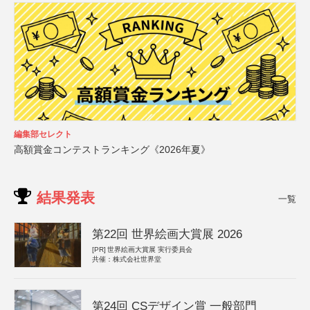
編集部セレクト
高額賞金コンテストランキング《2026年夏》
結果発表
一覧
第22回 世界絵画大賞展 2026
[PR]
世界絵画大賞展 実行委員会
共催：株式会社世界堂
第24回 CSデザイン賞 一般部門