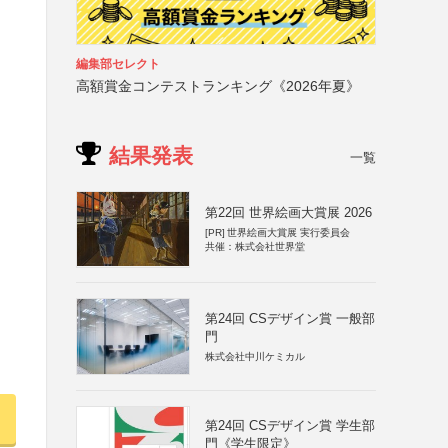
編集部セレクト
高額賞金コンテストランキング《2026年夏》
結果発表
一覧
第22回 世界絵画大賞展 2026
[PR]
世界絵画大賞展 実行委員会
共催：株式会社世界堂
第24回 CSデザイン賞 一般部
門
株式会社中川ケミカル
第24回 CSデザイン賞 学生部
門《学生限定》