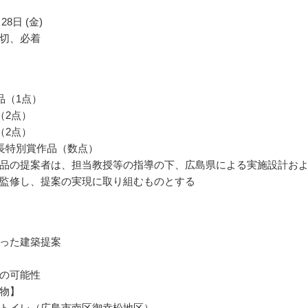
28日 (金)
切、必着
品（1点）
（2点）
（2点）
長特別賞作品（数点）
品の提案者は、担当教授等の指導の下、広島県による実施設計お
監修し、提案の実現に取り組むものとする
った建築提案
の可能性
物】
トイレ（広島市南区御幸松地区）