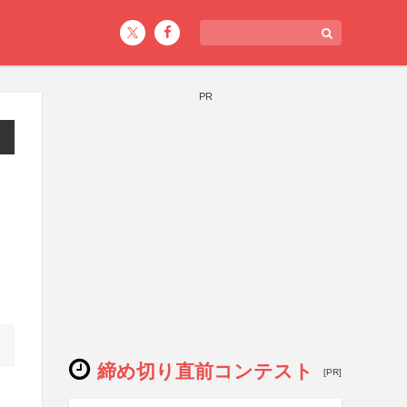
PR
締め切り直前コンテスト
[PR]