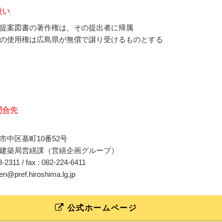
扱い
提案図書の著作権は、その提出者に帰属
の使用権は広島県が無償で譲り受けるものとする
問合先
市中区基町10番52号
建築局営繕課（営繕企画グループ）
13-2311 / fax : 082-224-6411
zen@pref.hiroshima.lg.jp
公式ホームページ