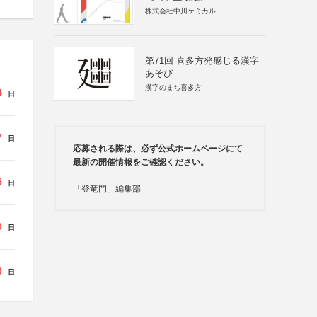
株式会社中川ケミカル
第71回 喜多方発感じる漢字
あそび
漢字のまち喜多方
4
日
7
日
応募される際は、必ず公式ホームページにて
最新の開催情報をご確認ください。
5
日
「登竜門」編集部
9
日
0
日