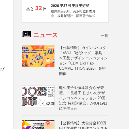
2026 第37回 美浜美術展
32
あと
日
福井県美浜町、美浜町教育委員
会、福井新聞社、関西電力株式会
社
ニュース
一覧
【公募情報】カインズ×コク
ヨ×VUILDがタッグ、家具・
木工品デザインコンペティシ
ョン「CDM Digi Fab
COMPETITION 2026」を初
よび
開催
乾久美子や藤本壮介らが登
壇、「長谷工 住まいのデザ
インコンペティション 20回
記念 特別講演会」が8月19日
に開催
[PR]
【公募情報】大賞賞金100万
円！学生向け創作コンテスト