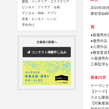
建築・インテリア・エクステリア
ビジネス・アイデア・企画
2015年08月
デジタル・Web・アプリ
事前登録締
音楽・エンタメ・レシピ
学生向け
賞
●最優秀作
●優秀作品
主催者の皆様へ
●入選作品
コンテスト掲載申し込み
●審査委員
※最優秀作
工事監理を
募集内容
テーマにそ
【テーマ】
小さな建築
【対象建築
御幸松広場