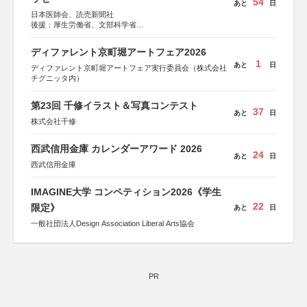
54
あと
日
日本医師会、読売新聞社
後援：厚生労働省、文部科学省
協賛：東京海上日動火災保険株式会社、東京海上日動あん
しん生命保険株式会社
ディファレント京町堀アートフェア2026
1
あと
日
ディファレント京町堀アートフェア実行委員会（株式会社
チグニッタ内）
第23回 千修イラスト＆写真コンテスト
37
あと
日
株式会社千修
西武信用金庫 カレンダーアワード 2026
24
あと
日
西武信用金庫
IMAGINE大学 コンペティション2026《学生
22
限定》
あと
日
一般社団法人Design Association Liberal Arts協会
PR