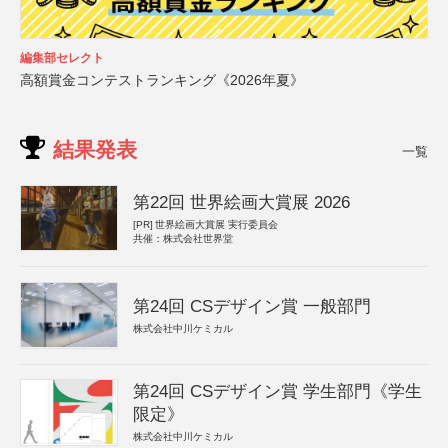
編集部セレクト
高額賞金コンテストランキング《2026年夏》
結果発表
一覧
第22回 世界絵画大賞展 2026
[PR]
世界絵画大賞展 実行委員会
共催：株式会社世界堂
第24回 CSデザイン賞 一般部門
株式会社中川ケミカル
第24回 CSデザイン賞 学生部門《学生
限定》
株式会社中川ケミカル