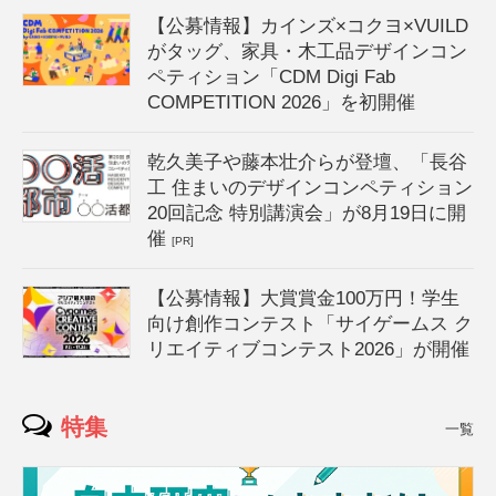
【公募情報】カインズ×コクヨ×VUILD
がタッグ、家具・木工品デザインコン
ペティション「CDM Digi Fab
COMPETITION 2026」を初開催
乾久美子や藤本壮介らが登壇、「長谷
工 住まいのデザインコンペティション
20回記念 特別講演会」が8月19日に開
催
[PR]
【公募情報】大賞賞金100万円！学生
向け創作コンテスト「サイゲームス ク
リエイティブコンテスト2026」が開催
特集
一覧