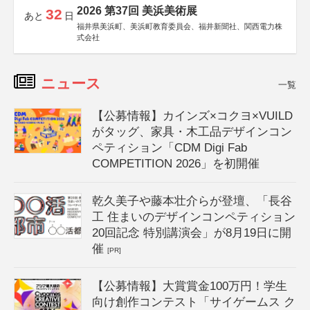
2026 第37回 美浜美術展
32
あと
日
福井県美浜町、美浜町教育委員会、福井新聞社、関西電力株
式会社
ニュース
一覧
【公募情報】カインズ×コクヨ×VUILD
がタッグ、家具・木工品デザインコン
ペティション「CDM Digi Fab
COMPETITION 2026」を初開催
乾久美子や藤本壮介らが登壇、「長谷
工 住まいのデザインコンペティション
20回記念 特別講演会」が8月19日に開
催
[PR]
【公募情報】大賞賞金100万円！学生
向け創作コンテスト「サイゲームス ク