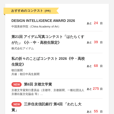
おすすめのコンテスト
[PR]
DESIGN INTELLIGENCE AWARD 2026
24
あと
日
中国美術学院（China Academy of Art）
第21回 アイデム写真コンテスト「はたらくす
39
がた」《小・中・高校生限定》
あと
日
株式会社アイデム
私の折々のことばコンテスト 2026《中・高校
生限定》
68
あと
日
朝日新聞
共催：朝日中高生新聞
第6回 京都文学賞
NEW
275
あと
日
京都文学賞実行委員会（京都市、京都新聞、一般社団法人
京都出版文化協会 等）
協力：京都府書店商業組合、朝日新聞出版、
KADOKAWA、河出書房新社、幻冬舎、講談社、光文社、
三井住友信託銀行 第4回 「わたし大
NEW
集英社、小学館、祥伝社、新潮社、淡交社、ちいさいミシ
マ社、徳間書店、早川書房、PHP研究所、双葉社、文藝春
賞」
55
あと
日
秋、ポプラ社、毎日新聞出版