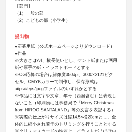
【部門】
（1）一般の部
（2）こどもの部（小学生）
提出物
●応募用紙（公式ホームページよりダウンロード）
●作品
※大きさはA4、横長使いとし、ケント紙または画用
紙や厚手の紙・イラストボードとする
※CG応募の場合は解像度350dpi、3000×2121ピク
セル、CMYKカラーで制作し、保存形式は
ai/psd/eps/jpegファイルのいずれかとする
※作品には文字や文章、年号（西暦含む）は表現し
ないこと（印刷物には事務局で「Merry Christmas
from HIROO SANTALAND」等の文言を表記する）
※実際の仕上がりサイズは縦14.5×横20cmとし、全
体的に縮小され若干のトリミングを行うこととする
※クリスマスカードの性質上、イラストが「ほぼ中