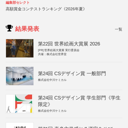
編集部セレクト
高額賞金コンテストランキング《2026年夏》
結果発表
一覧
第22回 世界絵画大賞展 2026
[PR]
世界絵画大賞展 実行委員会
共催：株式会社世界堂
第24回 CSデザイン賞 一般部門
株式会社中川ケミカル
第24回 CSデザイン賞 学生部門《学生
限定》
株式会社中川ケミカル