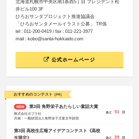
北海道札幌市中央区南1条西5丁目 プレジデント松
井ビル100 3F
ひろおサンタプロジェクト推進協議会
「ひろおサンタメールイラスト公募」 TR係
tel : 011-200-0419 / fax : 011-221-3977
mail : kobo@santa-hokkaido.com
公式ホームページ
おすすめのコンテスト
[PR]
第3回 角野栄子あたらしい童話大賞
NEW
51
あと
日
株式会社ポプラ社
共催：一般財団法人角野栄子児童文学財団
第3回 高校生広報アイデアコンテスト《高校
29
生限定》
あと
日