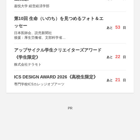
嘉悦大学 経営経済学部
第10回 生命（いのち）を見つめるフォト＆エ
ッセー
53
あと
日
日本医師会、読売新聞社
後援：厚生労働省、文部科学省
協賛：東京海上日動火災保険株式会社、東京海上日動あん
しん生命保険株式会社
アップサイクル学生クリエイターズアワード
22
《学生限定》
あと
日
株式会社テラモト
ICS DESIGN AWARD 2026《高校生限定》
21
あと
日
専門学校ICSカレッジオブアーツ
PR