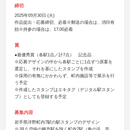
締切
2025年09月30日 (火)
作品提出・応募締切、必着※郵送の場合は、消印有
効※持参の場合は、17:00必着
賞
●最優秀賞（各駅1点／計7点） 記念品
※応募デザインの中から各駅ごとに1点ずつ原案を
選定し、それを基にしたスタンプを作成
※採用の有無にかかわらず、町内施設等で展示を行
う予定
※作成したスタンプはエキタグ（デジタル駅スタン
プ）としても登録する予定
募集内容
岩手県洋野町内7駅の駅スタンプのデザイン
※JR八戸線の種市駅を除く町内7駅（角の浜、平