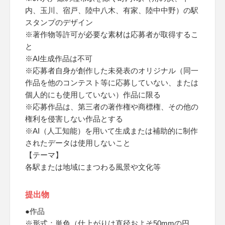
内、玉川、宿戸、陸中八木、有家、陸中中野）の駅
スタンプのデザイン
※著作物等許可が必要な素材は応募者が取得するこ
と
※AI生成作品は不可
※応募者自身が創作した未発表のオリジナル（同一
作品を他のコンテスト等に応募していない、または
個人的にも使用していない）作品に限る
※応募作品は、第三者の著作権や商標権、その他の
権利を侵害しない作品とする
※AI（人工知能）を用いて生成または補助的に制作
されたデータは使用しないこと
【テーマ】
各駅または地域にまつわる風景や文化等
提出物
●作品
※形式：単色（仕上がりは直径およそ50mmの円