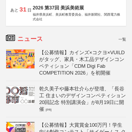
2026 第37回 美浜美術展
31
あと
日
福井県美浜町、美浜町教育委員会、福井新聞社、関西電力株
式会社
ニュース
一覧
【公募情報】カインズ×コクヨ×VUILD
がタッグ、家具・木工品デザインコン
ペティション「CDM Digi Fab
COMPETITION 2026」を初開催
乾久美子や藤本壮介らが登壇、「長谷
工 住まいのデザインコンペティション
20回記念 特別講演会」が8月19日に開
催
[PR]
【公募情報】大賞賞金100万円！学生
向け創作コンテスト「サイゲームス ク