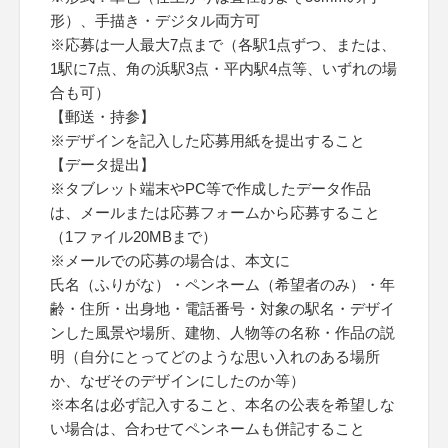
形）、手描き・デジタル両方可
※応募は一人最大7点まで（各駅1点ずつ、または、
1駅に7点、角の浜駅3点・平内駅4点等、いずれの場
合も可）
【郵送・持参】
※デザインを記入した応募用紙を提出すること
【データ提出】
※タブレット端末やPC等で作成したデータ作品
は、メールまたは応募フォームから応募すること
（1ファイル20MBまで）
※メールでの応募の場合は、本文に
氏名（ふりがな）・ペンネーム（希望者のみ）・年
齢・住所・出身地・電話番号・対象の駅名・デザイ
ンした風景や場所、建物、人物等の名称・作品の説
明（自分にとってどのような思い入れのある場所
か、なぜそのデザインにしたのか等）
※本名は必ず記入すること、本名の公表を希望しな
い場合は、合わせてペンネームも併記すること