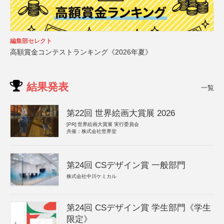
編集部セレクト
高額賞金コンテストランキング《2026年夏》
結果発表
一覧
第22回 世界絵画大賞展 2026
[PR]
世界絵画大賞展 実行委員会
共催：株式会社世界堂
第24回 CSデザイン賞 一般部門
株式会社中川ケミカル
第24回 CSデザイン賞 学生部門《学生
限定》