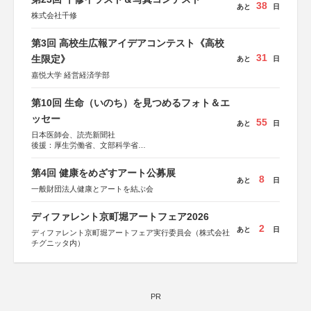
38
あと
日
株式会社千修
第3回 高校生広報アイデアコンテスト《高校
31
生限定》
あと
日
嘉悦大学 経営経済学部
第10回 生命（いのち）を見つめるフォト＆エ
ッセー
55
あと
日
日本医師会、読売新聞社
後援：厚生労働省、文部科学省
協賛：東京海上日動火災保険株式会社、東京海上日動あん
しん生命保険株式会社
第4回 健康をめざすアート公募展
8
あと
日
一般財団法人健康とアートを結ぶ会
ディファレント京町堀アートフェア2026
2
あと
日
ディファレント京町堀アートフェア実行委員会（株式会社
チグニッタ内）
PR