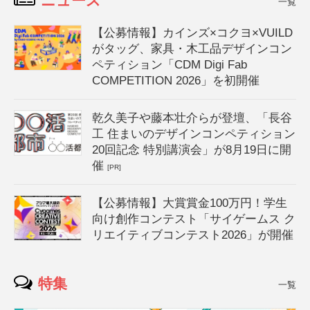
ニュース
一覧
【公募情報】カインズ×コクヨ×VUILD
がタッグ、家具・木工品デザインコン
ペティション「CDM Digi Fab
COMPETITION 2026」を初開催
乾久美子や藤本壮介らが登壇、「長谷
工 住まいのデザインコンペティション
20回記念 特別講演会」が8月19日に開
催
[PR]
【公募情報】大賞賞金100万円！学生
向け創作コンテスト「サイゲームス ク
リエイティブコンテスト2026」が開催
特集
一覧