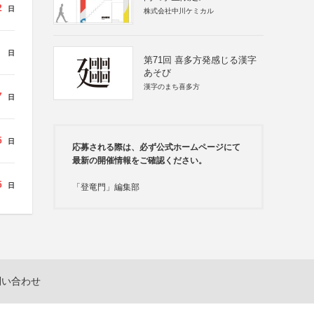
2
日
株式会社中川ケミカル
日
第71回 喜多方発感じる漢字
あそび
漢字のまち喜多方
7
日
5
日
応募される際は、必ず公式ホームページにて
最新の開催情報をご確認ください。
5
日
「登竜門」編集部
問い合わせ