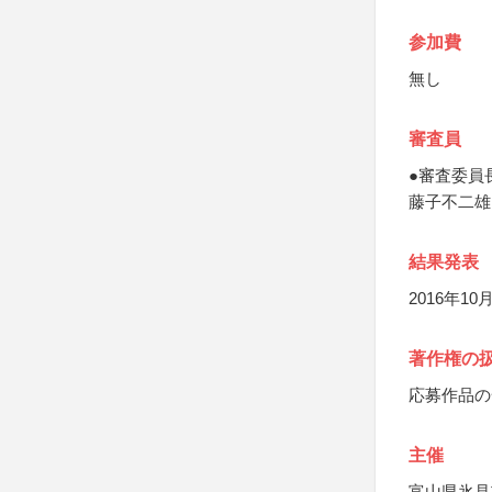
参加費
無し
審査員
●審査委員
藤子不二雄
結果発表
2016年
著作権の
応募作品の
主催
富山県氷見