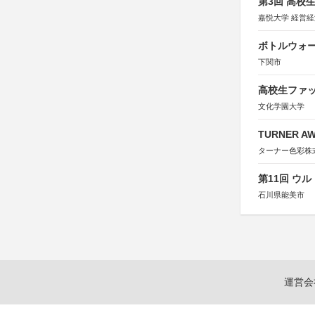
第3回 高校
嘉悦大学 経営
ボトルウォ
下関市
高校生ファッ
文化学園大学
TURNER A
ターナー色彩株
第11回 ウ
石川県能美市
運営会