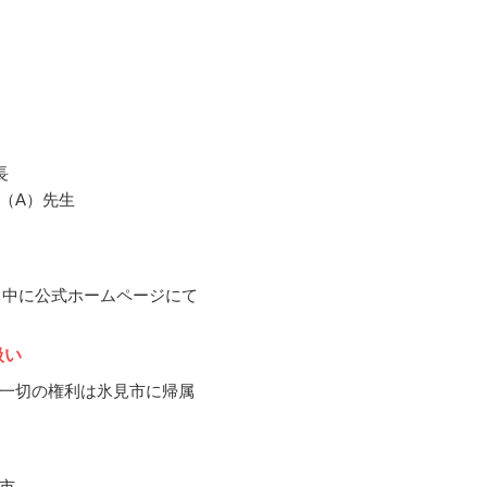
長
（A）先生
10月中に公式ホームページにて
扱い
一切の権利は氷見市に帰属
市