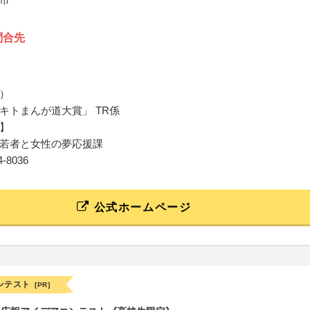
問合先
）
キトまんが道大賞」 TR係
】
若者と女性の夢応援課
74-8036
公式ホームページ
ンテスト
[PR]