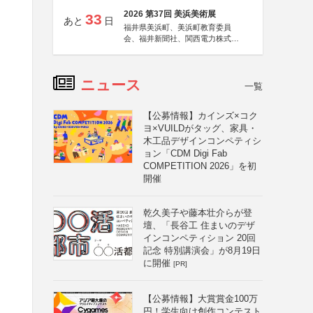
2026 第37回 美浜美術展
33
あと
日
福井県美浜町、美浜町教育委員
会、福井新聞社、関西電力株式会
社
ニュース
一覧
【公募情報】カインズ×コク
ヨ×VUILDがタッグ、家具・
木工品デザインコンペティシ
ョン「CDM Digi Fab
COMPETITION 2026」を初
開催
乾久美子や藤本壮介らが登
壇、「長谷工 住まいのデザ
インコンペティション 20回
記念 特別講演会」が8月19日
に開催
[PR]
【公募情報】大賞賞金100万
円！学生向け創作コンテスト