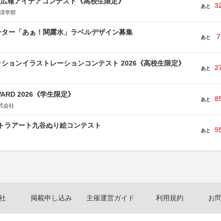
生広報アイデアコンテスト《高校生限定》
3
あと
経済学部
ーター「あぁ！関露水」ラベルデザイン募集
7
あと
ションイラストレーションコンテスト 2026《高校生限定》
2
あと
WARD 2026《学生限定》
8
あと
式会社
ルトラアート九谷ぬり絵コンテスト
5
あと
社
掲載申し込み
主催運営ガイド
利用規約
お