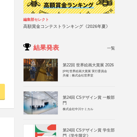
編集部セレクト
高額賞金コンテストランキング《2026年夏》
結果発表
一覧
第22回 世界絵画大賞展 2026
[PR]
世界絵画大賞展 実行委員会
共催：株式会社世界堂
第24回 CSデザイン賞 一般部
門
株式会社中川ケミカル
第24回 CSデザイン賞 学生部
門《学生限定》