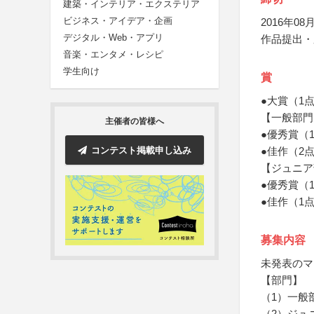
建築・インテリア・エクステリア
ビジネス・アイデア・企画
2016年08月
デジタル・Web・アプリ
作品提出・
音楽・エンタメ・レシピ
学生向け
賞
●大賞（1
【一般部門
主催者の皆様へ
●優秀賞（
コンテスト掲載申し込み
●佳作（2
【ジュニア
●優秀賞（
●佳作（1
募集内容
未発表のマ
【部門】
（1）一般
（2）ジュ