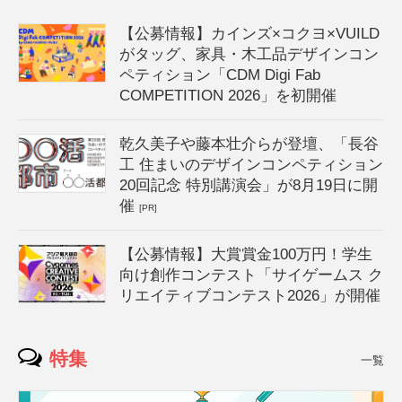
【公募情報】カインズ×コクヨ×VUILD
がタッグ、家具・木工品デザインコン
ペティション「CDM Digi Fab
COMPETITION 2026」を初開催
乾久美子や藤本壮介らが登壇、「長谷
工 住まいのデザインコンペティション
20回記念 特別講演会」が8月19日に開
催
[PR]
【公募情報】大賞賞金100万円！学生
向け創作コンテスト「サイゲームス ク
リエイティブコンテスト2026」が開催
特集
一覧