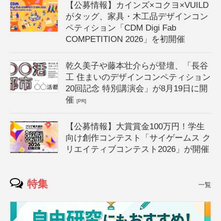
【公募情報】カインズ×コクヨ×VUILD
がタッグ、家具・木工品デザインコン
ペティション「CDM Digi Fab
COMPETITION 2026」を初開催
乾久美子や藤本壮介らが登壇、「長谷
工 住まいのデザインコンペティション
20回記念 特別講演会」が8月19日に開
催
[PR]
【公募情報】大賞賞金100万円！学生
向け創作コンテスト「サイゲームス ク
リエイティブコンテスト2026」が開催
特集
一覧