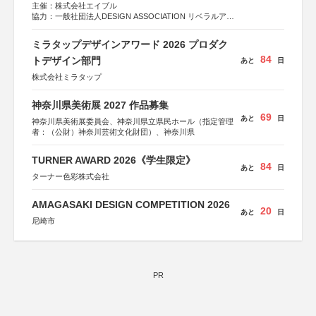
主催：株式会社エイブル
協力：一般社団法人DESIGN ASSOCIATION リベラルアー
ツ協会
運営：TOKYO COMPANY株式会社
ミラタップデザインアワード 2026 プロダク
84
トデザイン部門
あと
日
株式会社ミラタップ
神奈川県美術展 2027 作品募集
69
あと
日
神奈川県美術展委員会、神奈川県立県民ホール（指定管理
者：（公財）神奈川芸術文化財団）、神奈川県
TURNER AWARD 2026《学生限定》
84
あと
日
ターナー色彩株式会社
AMAGASAKI DESIGN COMPETITION 2026
20
あと
日
尼崎市
PR