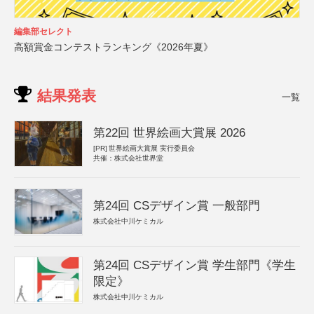
編集部セレクト
高額賞金コンテストランキング《2026年夏》
結果発表
一覧
第22回 世界絵画大賞展 2026
[PR]
世界絵画大賞展 実行委員会
共催：株式会社世界堂
第24回 CSデザイン賞 一般部門
株式会社中川ケミカル
第24回 CSデザイン賞 学生部門《学生
限定》
株式会社中川ケミカル