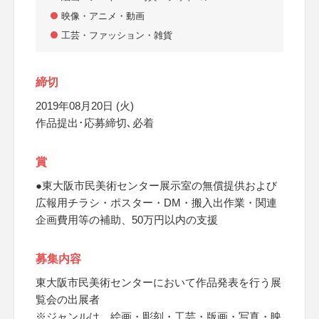
映像・アニメ・動画
工芸・ファッション・雑貨
締切
2019年08月20日 (火)
作品提出･応募締切､必着
賞
●東大阪市民美術センター展示室の無償提供および
広報用チラシ・ポスター・DM・搬入出作業・関連
企画費用等の補助、50万円以内の支援
募集内容
東大阪市民美術センターにおいて作品発表を行う展
覧会の出展者
※ジャンルは、絵画・彫刻・工芸・版画・写真・映