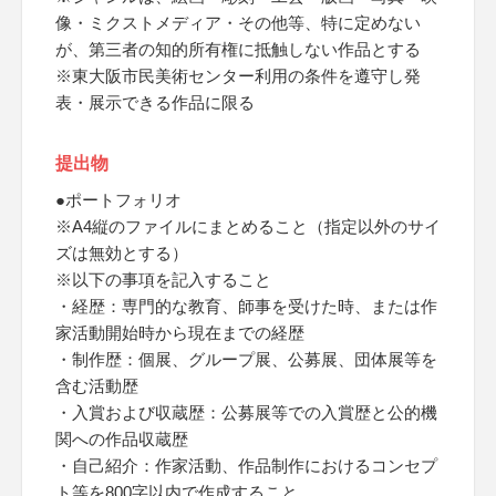
像・ミクストメディア・その他等、特に定めない
が、第三者の知的所有権に抵触しない作品とする
※東大阪市民美術センター利用の条件を遵守し発
表・展示できる作品に限る
提出物
●ポートフォリオ
※A4縦のファイルにまとめること（指定以外のサイ
ズは無効とする）
※以下の事項を記入すること
・経歴：専門的な教育、師事を受けた時、または作
家活動開始時から現在までの経歴
・制作歴：個展、グループ展、公募展、団体展等を
含む活動歴
・入賞および収蔵歴：公募展等での入賞歴と公的機
関への作品収蔵歴
・自己紹介：作家活動、作品制作におけるコンセプ
ト等を800字以内で作成すること