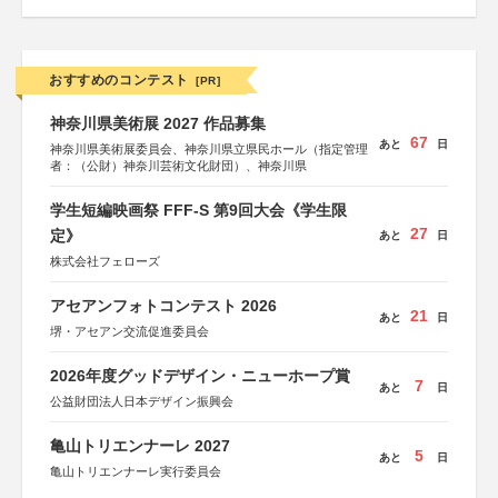
おすすめのコンテスト
[PR]
神奈川県美術展 2027 作品募集
67
あと
日
神奈川県美術展委員会、神奈川県立県民ホール（指定管理
者：（公財）神奈川芸術文化財団）、神奈川県
学生短編映画祭 FFF-S 第9回大会《学生限
27
定》
あと
日
株式会社フェローズ
アセアンフォトコンテスト 2026
21
あと
日
堺・アセアン交流促進委員会
2026年度グッドデザイン・ニューホープ賞
7
あと
日
公益財団法人日本デザイン振興会
亀山トリエンナーレ 2027
5
あと
日
亀山トリエンナーレ実行委員会