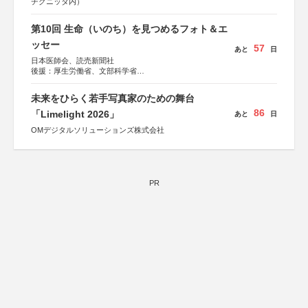
チグニッタ内）
第10回 生命（いのち）を見つめるフォト＆エ
ッセー
57
あと
日
日本医師会、読売新聞社
後援：厚生労働省、文部科学省
協賛：東京海上日動火災保険株式会社、東京海上日動あん
しん生命保険株式会社
未来をひらく若手写真家のための舞台
86
「Limelight 2026」
あと
日
OMデジタルソリューションズ株式会社
PR