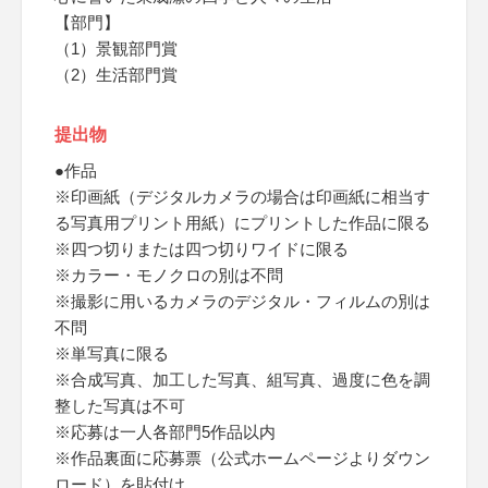
【部門】
（1）景観部門賞
（2）生活部門賞
提出物
●作品
※印画紙（デジタルカメラの場合は印画紙に相当す
る写真用プリント用紙）にプリントした作品に限る
※四つ切りまたは四つ切りワイドに限る
※カラー・モノクロの別は不問
※撮影に用いるカメラのデジタル・フィルムの別は
不問
※単写真に限る
※合成写真、加工した写真、組写真、過度に色を調
整した写真は不可
※応募は一人各部門5作品以内
※作品裏面に応募票（公式ホームページよりダウン
ロード）を貼付け