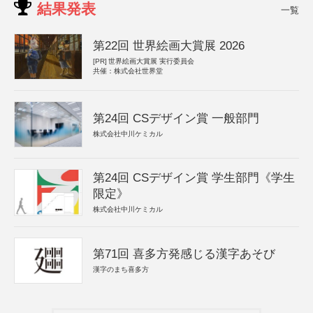
結果発表
一覧
第22回 世界絵画大賞展 2026
[PR]
世界絵画大賞展 実行委員会
共催：株式会社世界堂
第24回 CSデザイン賞 一般部門
株式会社中川ケミカル
第24回 CSデザイン賞 学生部門《学生
限定》
株式会社中川ケミカル
第71回 喜多方発感じる漢字あそび
漢字のまち喜多方