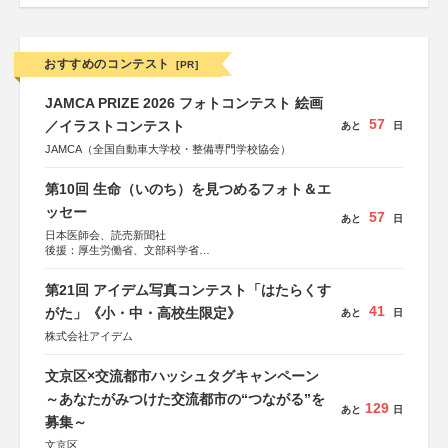
おすすめのコンテスト
[PR]
JAMCA PRIZE 2026 フォトコンテスト 絵画
57
／イラストコンテスト
あと
日
JAMCA（全国自動車大学校・整備専門学校協会）
第10回 生命（いのち）を見つめるフォト＆エ
ッセー
57
あと
日
日本医師会、読売新聞社
後援：厚生労働省、文部科学省
協賛：東京海上日動火災保険株式会社、東京海上日動あん
しん生命保険株式会社
第21回 アイデム写真コンテスト「はたらくす
41
がた」《小・中・高校生限定》
あと
日
株式会社アイデム
文京区×交流都市ハッシュタグキャンペーン
～あなたがみつけた交流都市の“つながる”を
129
あと
日
募集～
文京区