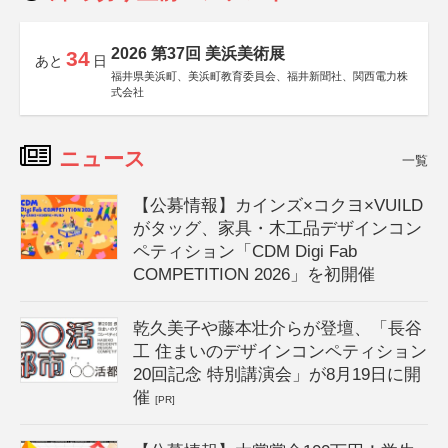
2026 第37回 美浜美術展
34
あと
日
福井県美浜町、美浜町教育委員会、福井新聞社、関西電力株
式会社
ニュース
一覧
【公募情報】カインズ×コクヨ×VUILD
がタッグ、家具・木工品デザインコン
ペティション「CDM Digi Fab
COMPETITION 2026」を初開催
乾久美子や藤本壮介らが登壇、「長谷
工 住まいのデザインコンペティション
20回記念 特別講演会」が8月19日に開
催
[PR]