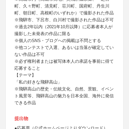
町、久々野町、清見町、荘川町、国府町、丹生川
町、朝日町、高根町のいずれか）で撮影された作品
※飛騨市、下呂市、白川村で撮影された作品は不可
※過去2年以内（2021年10月以降）に応募者本人が
撮影した未発表の作品に限る
※個人のSNS・ブログへの掲載は不問とする
※他コンテストで入選、あるいは当落が確定してい
ない作品は不可
※必ず権利者または被写体本人の承諾を事前に得て
応募すること
【テーマ】
「私の好きな飛騨高山」
※飛騨高山の歴史・伝統文化、自然、景観、イベン
ト風景等、飛騨高山の魅力を日本全国、海外に発信
できる作品
提出物
●応募票（公式ホームページよりダウンロード）