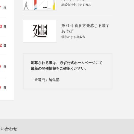
株式会社中川ケミカル
7
日
第71回 喜多方発感じる漢字
3
日
あそび
漢字のまち喜多方
2
日
応募される際は、必ず公式ホームページにて
9
日
最新の開催情報をご確認ください。
「登竜門」編集部
0
日
問い合わせ