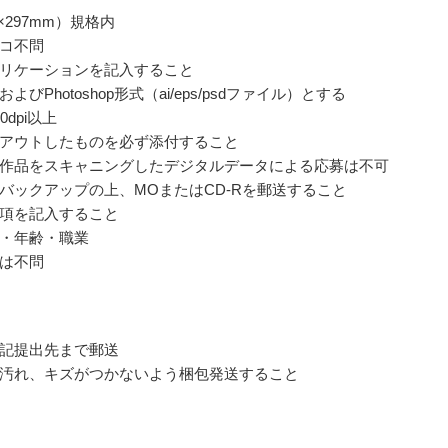
0×297mm）規格内
コ不問
リケーションを記入すること
atorおよびPhotoshop形式（ai/eps/psdファイル）とする
0dpi以上
アウトしたものを必ず添付すること
作品をスキャニングしたデジタルデータによる応募は不可
バックアップの上、MOまたはCD-Rを郵送すること
項を記入すること
・年齢・職業
は不問
記提出先まで郵送
汚れ、キズがつかないよう梱包発送すること