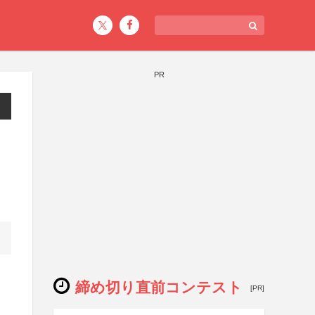
PR
締め切り直前コンテスト
[PR]