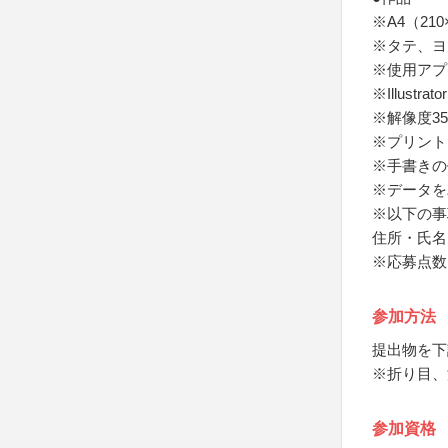
※A4（21
※タテ、ヨ
※使用アプ
※Illustr
※解像度35
※プリント
※手書きの
※データを
※以下の事
住所・氏名
※応募点数
参加方法
提出物を下
※折り目、
参加資格