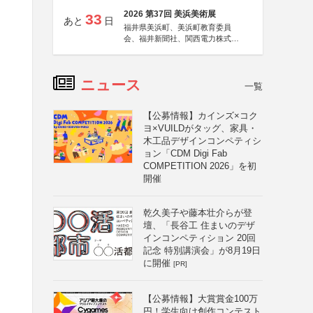
2026 第37回 美浜美術展
33
あと
日
福井県美浜町、美浜町教育委員
会、福井新聞社、関西電力株式会
社
ニュース
一覧
【公募情報】カインズ×コク
ヨ×VUILDがタッグ、家具・
木工品デザインコンペティシ
ョン「CDM Digi Fab
COMPETITION 2026」を初
開催
乾久美子や藤本壮介らが登
壇、「長谷工 住まいのデザ
インコンペティション 20回
記念 特別講演会」が8月19日
に開催
[PR]
【公募情報】大賞賞金100万
円！学生向け創作コンテスト