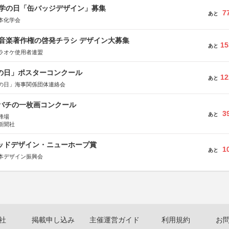
 化学の日「缶バッジデザイン」募集
7
あと
本化学会
版 音楽著作権の啓発チラシ デザイン大募集
15
あと
ラオケ使用者連盟
海の日」ポスターコンクール
12
あと
の日」海事関係団体連絡会
ツバチの一枚画コンクール
3
あと
蜂場
新聞社
グッドデザイン・ニューホープ賞
1
あと
本デザイン振興会
社
掲載申し込み
主催運営ガイド
利用規約
お