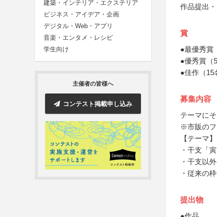
建築・インテリア・エクステリア
作品提出・
ビジネス・アイデア・企画
デジタル・Web・アプリ
賞
音楽・エンタメ・レシピ
●最優秀賞
学生向け
●優秀賞（
●佳作（15
主催者の皆様へ
募集内容
コンテスト掲載申し込み
テーマにそ
※市販のフ
【テーマ】
・干支「寅
・干支以外
・従来の枠
提出物
●作品