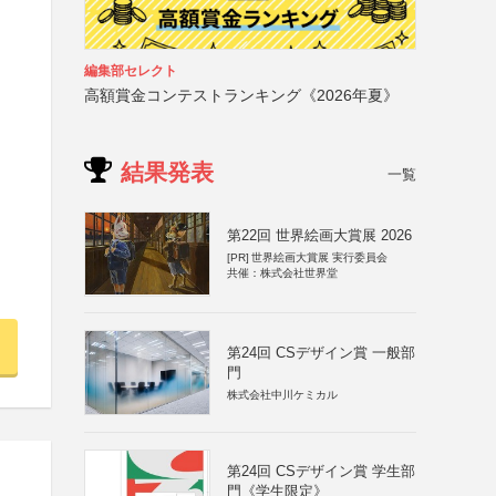
編集部セレクト
高額賞金コンテストランキング《2026年夏》
結果発表
一覧
第22回 世界絵画大賞展 2026
[PR]
世界絵画大賞展 実行委員会
共催：株式会社世界堂
第24回 CSデザイン賞 一般部
門
株式会社中川ケミカル
第24回 CSデザイン賞 学生部
門《学生限定》