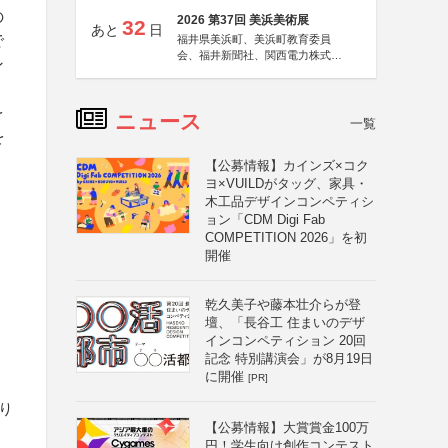
の
2026 第37回 美浜美術展
32
あと
日
で
福井県美浜町、美浜町教育委員
会、福井新聞社、関西電力株式会
ン
社
り
を
ニュース
一覧
を
ト
【公募情報】カインズ×コク
ヨ×VUILDがタッグ、家具・
木工品デザインコンペティシ
ョン「CDM Digi Fab
COMPETITION 2026」を初
開催
乾久美子や藤本壮介らが登
壇、「長谷工 住まいのデザ
インコンペティション 20回
記念 特別講演会」が8月19日
に開催
[PR]
り
【公募情報】大賞賞金100万
円！学生向け創作コンテスト