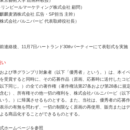
東京藝術大学 絵画科教授）
キリンビールマーケティング株式会社 顧問）
麒麟麦酒株式会社 広告・SP担当 主幹）
株式会社バルニバービ 代表取締役社長）
前連絡後、11月7日ハートランド30thパーティーにて表彰式を実施
扱い
および準グランプリ対象者（以下「優秀者」という。）は、本イ
を受賞すると同時に、その応募作品（原画、応募時に送付したコ
以下同じ。）の全ての著作権（著作権法第27条および第28条に規
含む）、所有権その他一切の権利を、株式会社バルニバービ（以
いう。）に帰属させるものとする。また、当社は、優秀者の応募
表示の有無を問わず、一切の制限なく原画の再使用、販売または
よる商品化することができるものとする。
式ホームページを参照