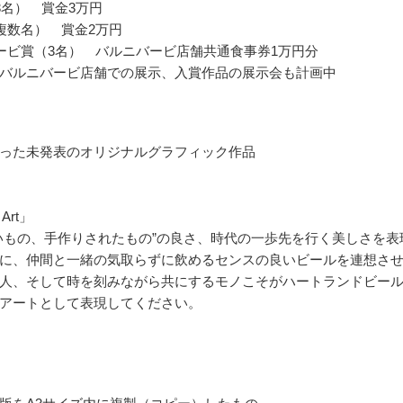
3名） 賞金3万円
複数名） 賞金2万円
ービ賞（3名） バルニバービ店舗共通食事券1万円分
バルニバービ店舗での展示、入賞作品の展示会も計画中
った未発表のオリジナルグラフィック作品
 Art」
いもの、手作りされたもの”の良さ、時代の一歩先を行く美しさを表
に、仲間と一緒の気取らずに飲めるセンスの良いビールを連想さ
人、そして時を刻みながら共にするモノこそがハートランドビー
アートとして表現してください。