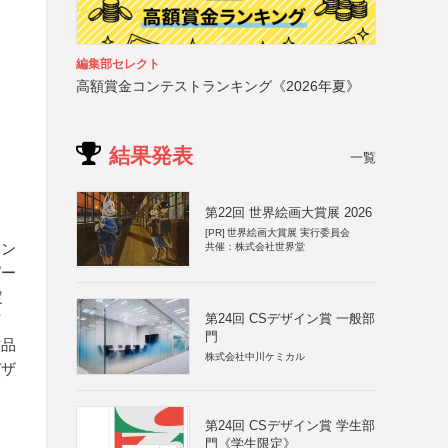
編集部セレクト
高額賞金コンテストランキング《2026年夏》
結果発表
一覧
第22回 世界絵画大賞展 2026
[PR]
世界絵画大賞展 実行委員会
ベン
共催：株式会社世界堂
ピー
定
第24回 CSデザイン賞 一般部
下
門
作品
株式会社中川ケミカル
デザ
第24回 CSデザイン賞 学生部
門《学生限定》