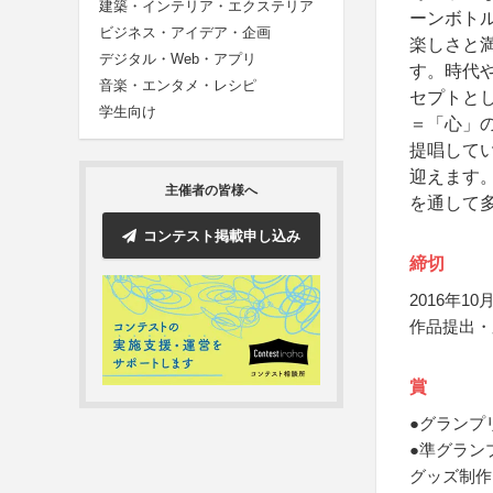
建築・インテリア・エクステリア
ーンボト
ビジネス・アイデア・企画
楽しさと
デジタル・Web・アプリ
す。時代
音楽・エンタメ・レシピ
セプトと
学生向け
＝「心」
提唱してい
迎えます
主催者の皆様へ
を通して
コンテスト掲載申し込み
締切
2016年10月
作品提出・
賞
●グランプ
●準グラン
グッズ制作