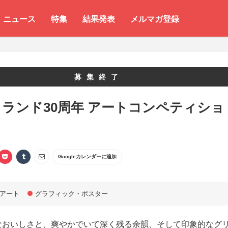
ニュース
特集
結果発表
メルマガ登録
募集終了
ランド30周年 アートコンペティショ
Googleカレンダーに追加
アート
グラフィック・ポスター
なおいしさと、爽やかでいて深く残る余韻、そして印象的なグ