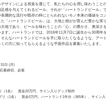
ルデザインによる視覚を通じて、私たちの心を潤し味わうこと
満足感を与えてくれるビール、それが「ハートランドビール」
や表層的な流行や既存の枠にとらわれないモノ本来の価値をコ
した「ハートランドビール」は、大地と樹がが育んだ豊かな実
の大地であり、ビールを味わうことの「心」の豊かさ、奥深さ
ます。ハートランドでは、2016年11月7日に誕生から30周年
。そんなハートランドビールを手に取りたくなるような、アー
多くの方に知ってもらえるような平面作品を募集いたします。
31日 (月)
応募締切、必着
リ（1名） 賞金20万円、サイン入りグッズ制作
プリ（1名） 賞金5万円、ハートランド1年分（365本）、サイン入