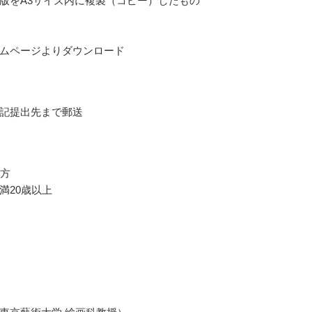
版をA3サイズ内に複製（コピー）したもの
ムページよりダウンロード
記提出先まで郵送
の方
満20歳以上