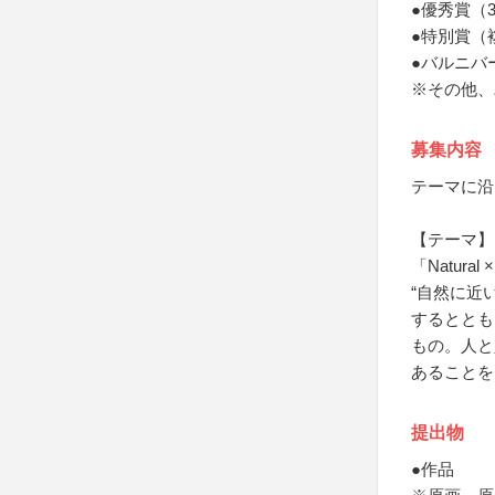
●優秀賞（
●特別賞（
●バルニバ
※その他、
募集内容
テーマに沿
【テーマ】
「Natural ×
“自然に近
するととも
もの。人と
あることを
提出物
●作品