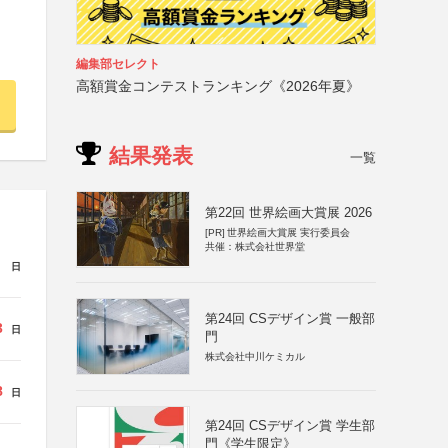
編集部セレクト
高額賞金コンテストランキング《2026年夏》
結果発表
一覧
第22回 世界絵画大賞展 2026
[PR]
世界絵画大賞展 実行委員会
共催：株式会社世界堂
日
第24回 CSデザイン賞 一般部
3
日
門
株式会社中川ケミカル
8
日
第24回 CSデザイン賞 学生部
門《学生限定》