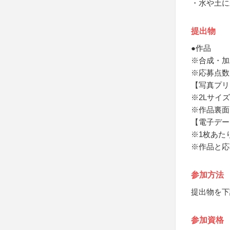
・水や土に
提出物
●作品
※合成・加
※応募点数
【写真プリ
※2Lサイ
※作品裏面
【電子デー
※1枚あたり
※作品と応
参加方法
提出物を下
参加資格