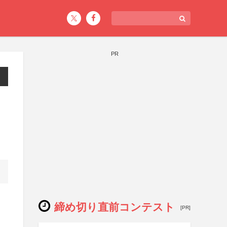
PR
締め切り直前コンテスト
[PR]