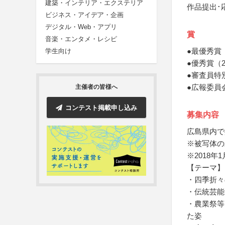
建築・インテリア・エクステリア
作品提出･
ビジネス・アイデア・企画
デジタル・Web・アプリ
賞
音楽・エンタメ・レシピ
●最優秀賞
学生向け
●優秀賞（
●審査員特
●広報委員
主催者の皆様へ
コンテスト掲載申し込み
募集内容
広島県内で
※被写体の
※2018
【テーマ】
・四季折々
・伝統芸能
・農業祭等
た姿