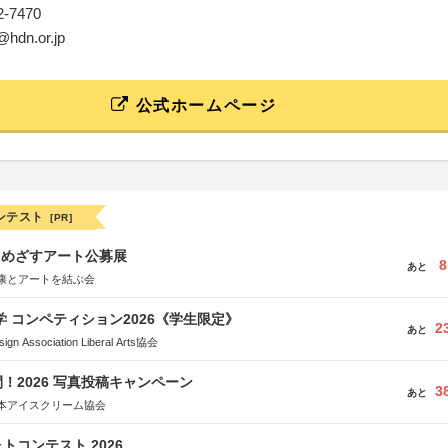
02-7470
@hdn.or.jp
公式ホームページ
ンテスト
[PR]
をめざすアート公募展
8
あと
康とアートを結ぶ会
大学 コンペティション2026《学生限定》
2
あと
Association Liberal Arts協会
！2026 写真投稿キャンペーン
3
あと
本アイスクリーム協会
トコンテスト 2026