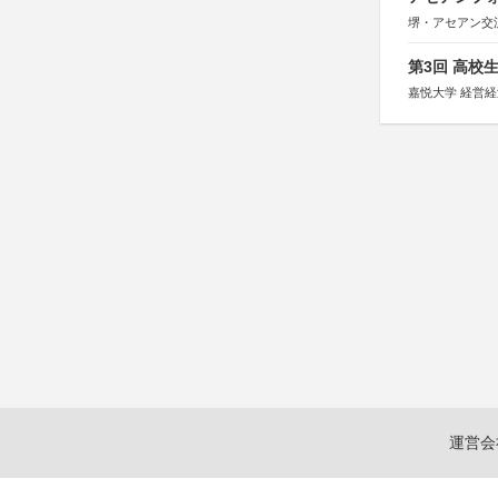
堺・アセアン交
第3回 高校
嘉悦大学 経営
運営会