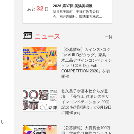
2026 第37回 美浜美術展
32
あと
日
福井県美浜町、美浜町教育委員
会、福井新聞社、関西電力株式会
社
ニュース
一覧
【公募情報】カインズ×コク
ヨ×VUILDがタッグ、家具・
木工品デザインコンペティシ
ョン「CDM Digi Fab
COMPETITION 2026」を初
開催
乾久美子や藤本壮介らが登
壇、「長谷工 住まいのデザ
インコンペティション 20回
記念 特別講演会」が8月19日
に開催
[PR]
とし
【公募情報】大賞賞金100万
円！学生向け創作コンテスト