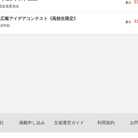
2
あと
流促進委員会
生広報アイデアコンテスト《高校生限定》
3
あと
経済学部
社
掲載申し込み
主催運営ガイド
利用規約
お