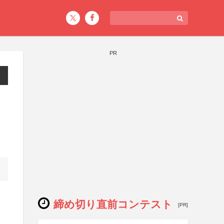
PR
締め切り直前コンテスト
[PR]