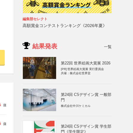
編集部セレクト
高額賞金コンテストランキング《2026年夏》
結果発表
一覧
第22回 世界絵画大賞展 2026
[PR]
世界絵画大賞展 実行委員会
共催：株式会社世界堂
第24回 CSデザイン賞 一般部
門
5
日
株式会社中川ケミカル
5
日
第24回 CSデザイン賞 学生部
門《学生限定》