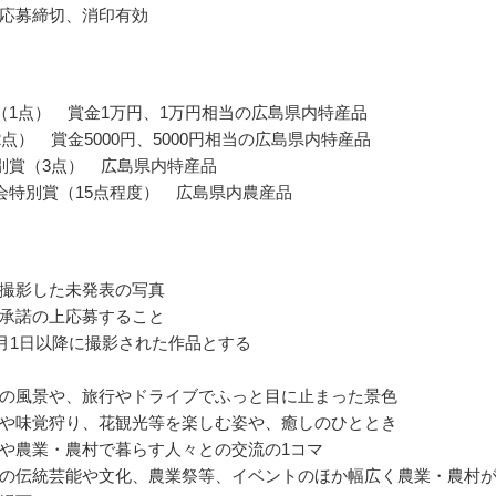
応募締切、消印有効
（1点） 賞金1万円、1万円相当の広島県内特産品
2点） 賞金5000円、5000円相当の広島県内特産品
別賞（3点） 広島県内特産品
会特別賞（15点程度） 広島県内農産品
撮影した未発表の写真
承諾の上応募すること
年1月1日以降に撮影された作品とする
の風景や、旅行やドライブでふっと目に止まった景色
や味覚狩り、花観光等を楽しむ姿や、癒しのひととき
や農業・農村で暮らす人々との交流の1コマ
の伝統芸能や文化、農業祭等、イベントのほか幅広く農業・農村