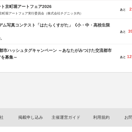
ト京町堀アートフェア2026
2
あと
京町堀アートフェア実行委員会（株式会社チグニッタ内）
イデム写真コンテスト「はたらくすがた」《小・中・高校生限
3
あと
ム
流都市ハッシュタグキャンペーン ～あなたがみつけた交流都市
12
”を募集～
あと
社
掲載申し込み
主催運営ガイド
利用規約
お