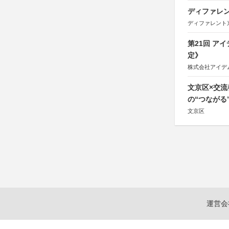
ディファレン
ディファレント
第21回 ア
定》
株式会社アイデ
文京区×交
の“つながる
文京区
運営会