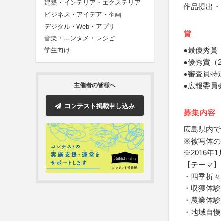
建築・インテリア・エクステリア
作品提出・
ビジネス・アイデア・企画
デジタル・Web・アプリ
賞
音楽・エンタメ・レシピ
●最優秀賞
学生向け
●優秀賞（
●審査員特
●広報委員
主催者の皆様へ
コンテスト掲載申し込み
募集内容
広島県内で
※被写体の
※2016
【テーマ】
・四季折々
・収獲体験
・農業体験
・地域自慢