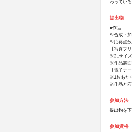
わっている
提出物
●作品
※合成・加
※応募点数
【写真プリ
※2Lサイ
※作品裏面
【電子デー
※1枚あたり
※作品と応
参加方法
提出物を下
参加資格