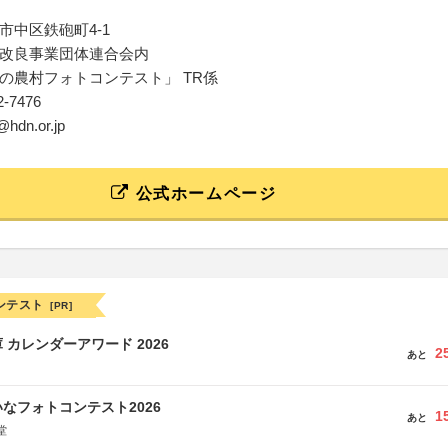
市中区鉄砲町4-1
改良事業団体連合会内
の農村フォトコンテスト」 TR係
02-7476
@hdn.or.jp
公式ホームページ
ンテスト
[PR]
 カレンダーアワード 2026
2
あと
なフォトコンテスト2026
1
あと
堂