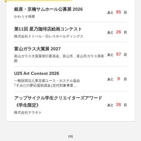
銀座・京橋サムホール公募展 2026
85
あと
日
かわうそ画廊
第11回 星乃珈琲店絵画コンテスト
26
あと
日
株式会社ドトール・日レスホールディングス
富山ガラス大賞展 2027
97
あと
日
富山ガラス大賞展実行委員会、富山市、富山市ガラス美術
館
U25 Art Contest 2026
9
あと
日
一般財団法人東京都ユース・ホステル協会
｢すみだの夢応援助成金｣交付対象事業
すみだ五彩の芸術祭 連携企画
アップサイクル学生クリエイターズアワード
26
《学生限定》
あと
日
株式会社テラモト
PR