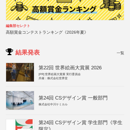
編集部セレクト
高額賞金コンテストランキング《2026年夏》
結果発表
一覧
第22回 世界絵画大賞展 2026
[PR]
世界絵画大賞展 実行委員会
共催：株式会社世界堂
第24回 CSデザイン賞 一般部門
株式会社中川ケミカル
第24回 CSデザイン賞 学生部門《学生
限定》