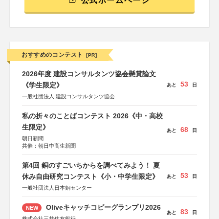
公式ホームページ
おすすめのコンテスト
[PR]
2026年度 建設コンサルタンツ協会懸賞論文
53
《学生限定》
あと
日
一般社団法人 建設コンサルタンツ協会
私の折々のことばコンテスト 2026《中・高校
生限定》
68
あと
日
朝日新聞
共催：朝日中高生新聞
第4回 銅のすごいちからを調べてみよう！ 夏
53
休み自由研究コンテスト《小・中学生限定》
あと
日
一般社団法人日本銅センター
Oliveキャッチコピーグランプリ2026
NEW
83
あと
日
株式会社三井住友銀行