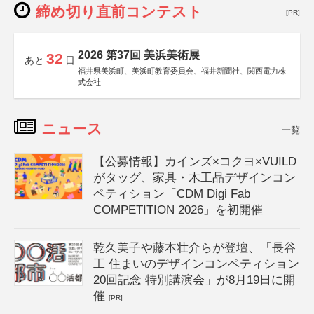
締め切り直前コンテスト
[PR]
2026 第37回 美浜美術展
32
あと
日
福井県美浜町、美浜町教育委員会、福井新聞社、関西電力株
式会社
ニュース
一覧
【公募情報】カインズ×コクヨ×VUILD
がタッグ、家具・木工品デザインコン
ペティション「CDM Digi Fab
COMPETITION 2026」を初開催
乾久美子や藤本壮介らが登壇、「長谷
工 住まいのデザインコンペティション
20回記念 特別講演会」が8月19日に開
催
[PR]