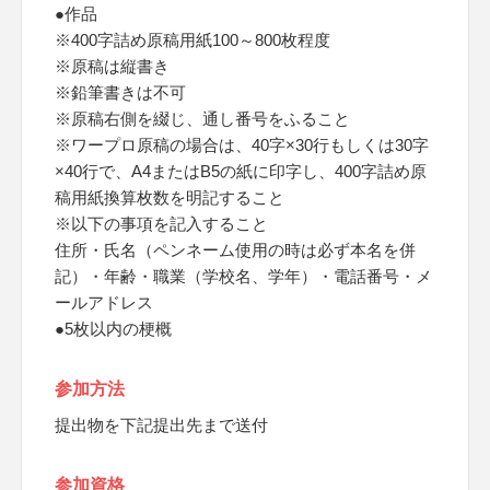
●作品
※400字詰め原稿用紙100～800枚程度
※原稿は縦書き
※鉛筆書きは不可
※原稿右側を綴じ、通し番号をふること
※ワープロ原稿の場合は、40字×30行もしくは30字
×40行で、A4またはB5の紙に印字し、400字詰め原
稿用紙換算枚数を明記すること
※以下の事項を記入すること
住所・氏名（ペンネーム使用の時は必ず本名を併
記）・年齢・職業（学校名、学年）・電話番号・メ
ールアドレス
●5枚以内の梗概
参加方法
提出物を下記提出先まで送付
参加資格