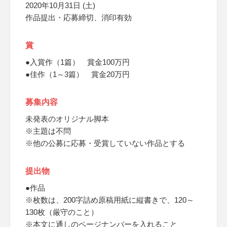
2020年10月31日 (土)
作品提出・応募締切、消印有効
賞
●入賞作（1篇） 賞金100万円
●佳作（1～3篇） 賞金20万円
募集内容
未発表のオリジナル脚本
※主題は不問
※他の公募に応募・受賞していない作品とする
提出物
●作品
※枚数は、200字詰め原稿用紙に縦書きで、120～
130枚（厳守のこと）
※本文に通しのページナンバーを入れること