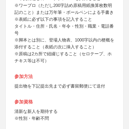
※ワープロ（ただし200字詰め原稿用紙換算枚数明
記のこと）または万年筆・ボールペンによる手書き
※表紙に必ず以下の事項を記入すること
タイトル・住所・氏名・年令・性別・職業・電話番
号
※脚本とは別に、登場人物表、1000字以内の梗概を
添付すること（表紙の次に挿入すること）
※原稿は2カ所で紐綴じすること（セロテープ、ホ
チキス等は不可）
参加方法
提出物を下記提出先まで必ず書留郵便にて送付
参加資格
清新な新人を期待する
※性別・年齢不問