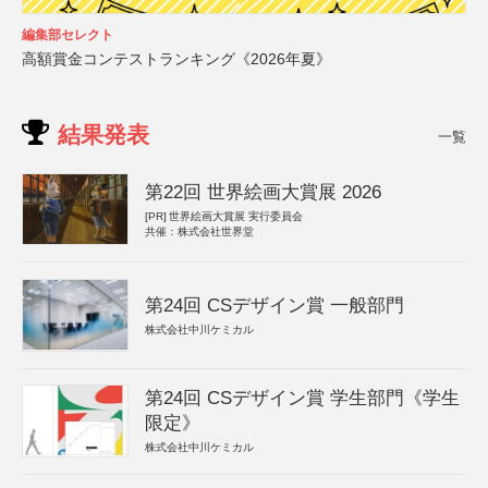
編集部セレクト
高額賞金コンテストランキング《2026年夏》
結果発表
一覧
第22回 世界絵画大賞展 2026
[PR]
世界絵画大賞展 実行委員会
共催：株式会社世界堂
第24回 CSデザイン賞 一般部門
株式会社中川ケミカル
第24回 CSデザイン賞 学生部門《学生
限定》
株式会社中川ケミカル