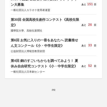
151
ン大募集
あと
日
一般社団法人カラオケ使用者連盟
第30回 全国高校生創作コンテスト《高校生限
26
定》
あと
日
國學院大學、高校生新聞社
第6回 お気に入りの一冊をあなたへ 読書推せ
33
ん文コンクール《小・中学生限定》
あと
日
公益財団法人博報堂教育財団
第4回 銅のすごいちからを調べてみよう！ 夏
52
休み自由研究コンテスト《小・中学生限定》
あと
日
一般社団法人日本銅センター
PR