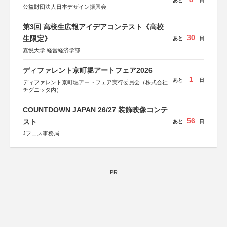
あと
日
公益財団法人日本デザイン振興会
第3回 高校生広報アイデアコンテスト《高校
30
生限定》
あと
日
嘉悦大学 経営経済学部
ディファレント京町堀アートフェア2026
1
あと
日
ディファレント京町堀アートフェア実行委員会（株式会社
チグニッタ内）
COUNTDOWN JAPAN 26/27 装飾映像コンテ
56
スト
あと
日
Jフェス事務局
PR