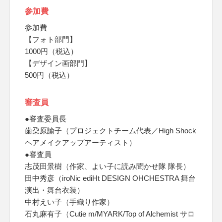
参加費
参加費
【フォト部門】
1000円（税込）
【デザイン画部門】
500円（税込）
審査員
●審査委員長
歯朶原諭子（プロジェクトチーム代表／High Shock
ヘアメイクアップアーティスト）
●審査員
志茂田景樹（作家、よい子に読み聞かせ隊 隊長）
田中秀彦（iroNic ediHt DESIGN OHCHESTRA 舞台
演出・舞台衣装）
中村えい子（手織り作家）
石丸麻有子（Cutie m/MYARK/Top of Alchemist サロ