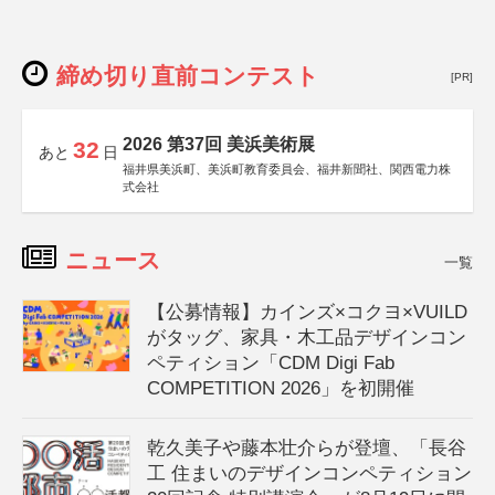
締め切り直前コンテスト
[PR]
2026 第37回 美浜美術展
32
あと
日
福井県美浜町、美浜町教育委員会、福井新聞社、関西電力株
式会社
ニュース
一覧
【公募情報】カインズ×コクヨ×VUILD
がタッグ、家具・木工品デザインコン
ペティション「CDM Digi Fab
COMPETITION 2026」を初開催
乾久美子や藤本壮介らが登壇、「長谷
工 住まいのデザインコンペティション