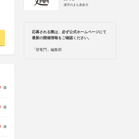
漢字のまち喜多方
応募される際は、必ず公式ホームページにて
最新の開催情報をご確認ください。
「登竜門」編集部
0
日
3
日
0
日