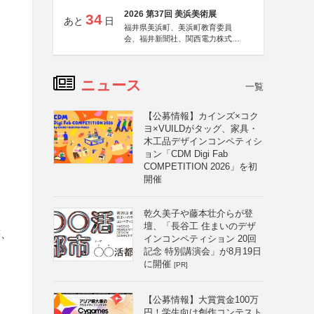
2026 第37回 美浜美術展
34
あと
日
福井県美浜町、美浜町教育委員
会、福井新聞社、関西電力株式会
社
ニュース
一覧
【公募情報】カインズ×コク
ヨ×VUILDがタッグ、家具・
木工品デザインコンペティシ
ョン「CDM Digi Fab
COMPETITION 2026」を初
開催
乾久美子や藤本壮介らが登
壇、「長谷工 住まいのデザ
等、
インコンペティション 20回
記念 特別講演会」が8月19日
に開催
[PR]
【公募情報】大賞賞金100万
円！学生向け創作コンテスト