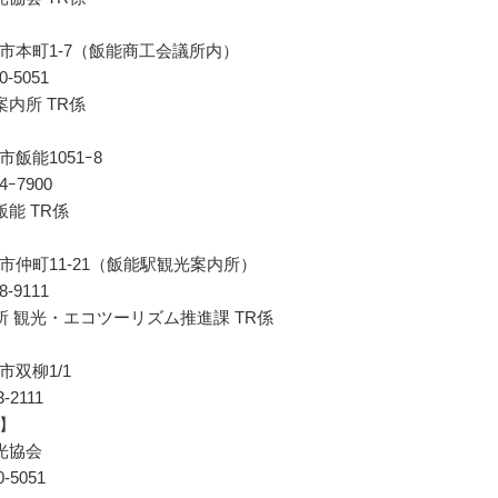
市本町1-7（飯能商工会議所内）
80-5051
案内所 TR係
飯能1051ｰ8
74ｰ7900
能 TR係
市仲町11-21（飯能駅観光案内所）
78-9111
所 観光・エコツーリズム推進課 TR係
市双柳1/1
73-2111
】
光協会
80-5051