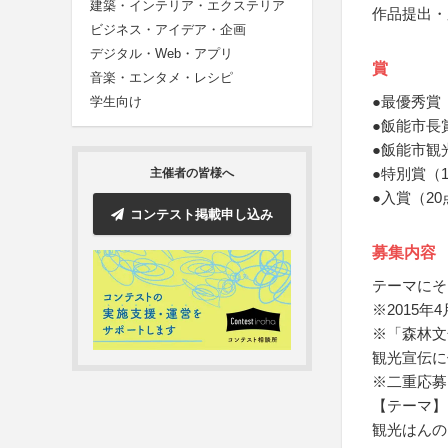
建築・インテリア・エクステリア
作品提出・
ビジネス・アイデア・企画
デジタル・Web・アプリ
賞
音楽・エンタメ・レシピ
●最優秀賞
学生向け
●飯能市長
●飯能市観
●特別賞（1
主催者の皆様へ
●入賞（2
コンテスト掲載申し込み
募集内容
テーマにそ
※2015年
※「森林文
観光宣伝に
※二重応募
【テーマ】
観光はんの