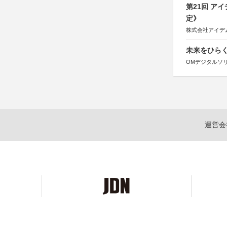
第21回 ア
定》
株式会社アイデ
未来をひらく若
OMデジタルソ
運営会