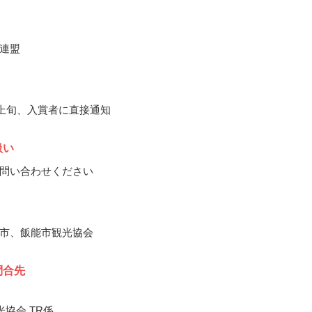
連盟
6月上旬、入賞者に直接通知
扱い
問い合わせください
市、飯能市観光協会
問合先
光協会 TR係