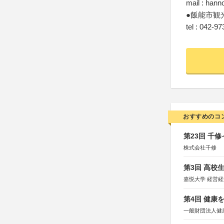
mail : han
●飯能市観
tel : 042-9
おすすめのコ
第23回 千
株式会社千修
第3回 高校
嘉悦大学 経営
第4回 健康
一般財団法人健