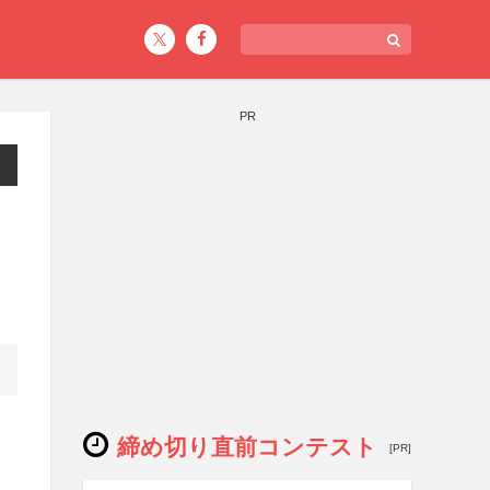
PR
締め切り直前コンテスト
[PR]