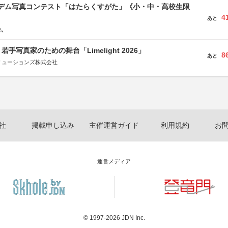
イデム写真コンテスト「はたらくすがた」《小・中・高校生限
4
あと
ム
手写真家のための舞台「Limelight 2026」
8
あと
リューションズ株式会社
社
掲載申し込み
主催運営ガイド
利用規約
お
運営メディア
© 1997-2026
JDN Inc.