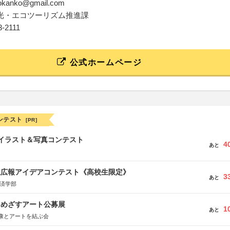
nokanko@gmail.com
光・エコツーリズム推進課
73-2111
公式ホームページ
ンテスト
[PR]
修イラスト＆写真コンテスト
4
あと
生広報アイデアコンテスト《高校生限定》
3
あと
経済学部
をめざすアート公募展
1
あと
康とアートを結ぶ会