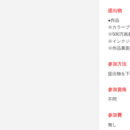
提出物
●作品
※カラープ
※500万
※インクジ
※作品裏面
参加方法
提出物を下
参加資格
不問
参加費
無し