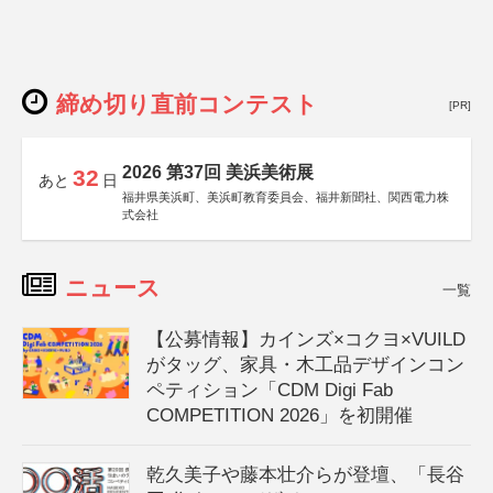
締め切り直前コンテスト
[PR]
2026 第37回 美浜美術展
32
あと
日
福井県美浜町、美浜町教育委員会、福井新聞社、関西電力株
式会社
ニュース
一覧
【公募情報】カインズ×コクヨ×VUILD
がタッグ、家具・木工品デザインコン
ペティション「CDM Digi Fab
COMPETITION 2026」を初開催
乾久美子や藤本壮介らが登壇、「長谷