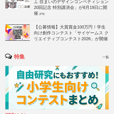
工 住まいのデザインコンペティション
20回記念 特別講演会」が8月19日に開
催
[PR]
【公募情報】大賞賞金100万円！学生
向け創作コンテスト「サイゲームス ク
リエイティブコンテスト2026」が開催
特集
一覧