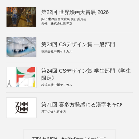
第22回 世界絵画大賞展 2026
[PR]
世界絵画大賞展 実行委員会
共催：株式会社世界堂
第24回 CSデザイン賞 一般部門
株式会社中川ケミカル
第24回 CSデザイン賞 学生部門《学生
限定》
株式会社中川ケミカル
第71回 喜多方発感じる漢字あそび
漢字のまち喜多方
応募される際は、必ず公式ホームページにて