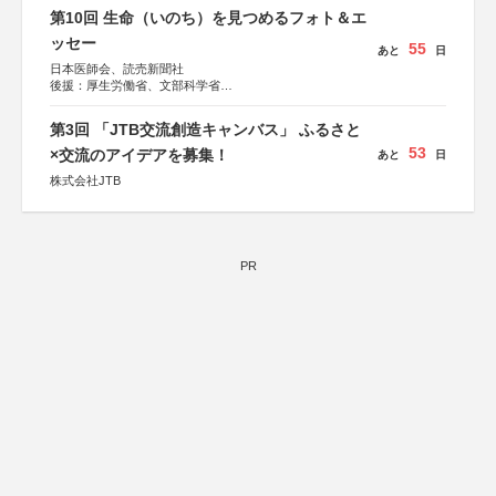
第10回 生命（いのち）を見つめるフォト＆エ
ッセー
55
あと
日
日本医師会、読売新聞社
後援：厚生労働省、文部科学省
協賛：東京海上日動火災保険株式会社、東京海上日動あん
しん生命保険株式会社
第3回 「JTB交流創造キャンバス」 ふるさと
53
×交流のアイデアを募集！
あと
日
株式会社JTB
PR