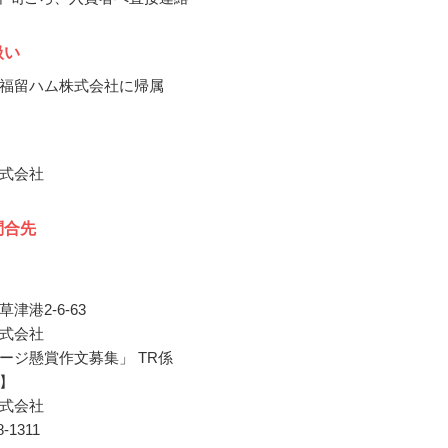
扱い
福留ハム株式会社に帰属
式会社
問合先
津港2-6-63
式会社
ージ懸賞作文募集」 TR係
】
式会社
78-1311