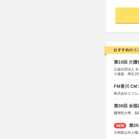
おすすめのコ
第19回 介
公益社団法人 
※後援：厚生労
FM香川 C
株式会社エフエ
第30回 全
國學院大學、高
第2
NEW
大和郡山市人権