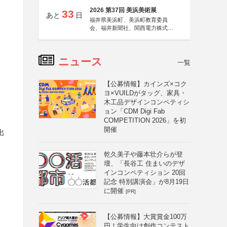
2026 第37回 美浜美術展
33
あと
日
福井県美浜町、美浜町教育委員
会、福井新聞社、関西電力株式会
社
ニュース
一覧
【公募情報】カインズ×コク
ヨ×VUILDがタッグ、家具・
木工品デザインコンペティシ
ョン「CDM Digi Fab
COMPETITION 2026」を初
開催
出
乾久美子や藤本壮介らが登
壇、「長谷工 住まいのデザ
インコンペティション 20回
記念 特別講演会」が8月19日
に開催
[PR]
【公募情報】大賞賞金100万
円！学生向け創作コンテスト