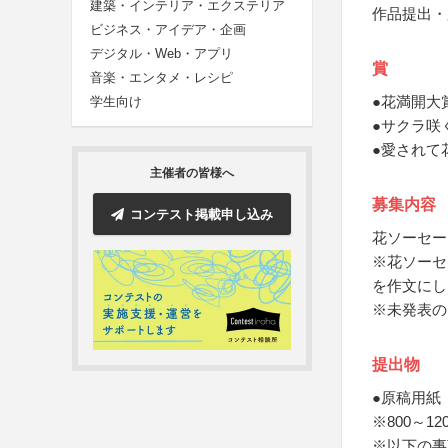
建築・インテリア・エクステリア
作品提出・
ビジネス・アイデア・企画
デジタル・Web・アプリ
賞
音楽・エンタメ・レシピ
●花満開大
学生向け
●サクラ咲
●愛されて
主催者の皆様へ
募集内容
コンテスト掲載申し込み
花ソーセー
※花ソーセ
を作文にし
※未発表の
提出物
●原稿用紙
※800～1
※以下の事