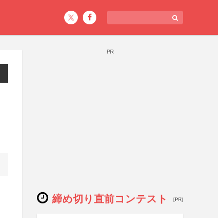
PR
締め切り直前コンテスト
[PR]