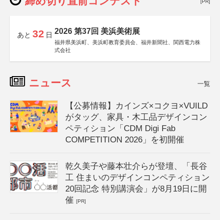
締め切り直前コンテスト
[PR]
2026 第37回 美浜美術展
32
あと
日
福井県美浜町、美浜町教育委員会、福井新聞社、関西電力株
式会社
ニュース
一覧
【公募情報】カインズ×コクヨ×VUILD
がタッグ、家具・木工品デザインコン
ペティション「CDM Digi Fab
COMPETITION 2026」を初開催
乾久美子や藤本壮介らが登壇、「長谷
工 住まいのデザインコンペティション
20回記念 特別講演会」が8月19日に開
催
[PR]