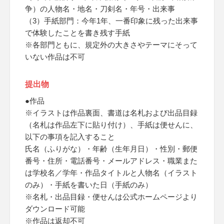
争）の人物名・地名・刀剣名・年号・出来事
（3）手紙部門：今年1年、一番印象に残った出来事
で体験したことを書き残す手紙
※各部門ともに、規定外の大きさやテーマにそって
いない作品は不可
提出物
●作品
※イラストは作品裏面、書道は名札および出品目録
（名札は作品左下に貼り付け）、手紙は便せんに、
以下の事項を記入すること
氏名（ふりがな）・年齢（生年月日）・性別・郵便
番号・住所・電話番号・メールアドレス・職業また
は学校名／学年・作品タイトルと人物名（イラスト
のみ）・手紙を書いた日（手紙のみ）
※名札・出品目録・便せんは公式ホームページより
ダウンロード可能
※作品は返却不可