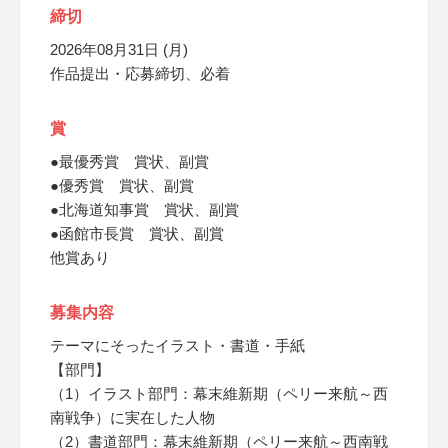
締切
2026年08月31日 (月)
作品提出・応募締切、必着
賞
●最優秀賞 賞状、副賞
●優秀賞 賞状、副賞
●北海道知事賞 賞状、副賞
●函館市長賞 賞状、副賞
他賞あり
募集内容
テーマにそったイラスト・書道・手紙
【部門】
（1）イラスト部門：幕末維新期（ペリー来航～西
南戦争）に実在した人物
（2）書道部門：幕末維新期（ペリー来航～西南戦