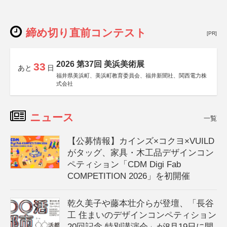
締め切り直前コンテスト
[PR]
2026 第37回 美浜美術展
33
あと
日
福井県美浜町、美浜町教育委員会、福井新聞社、関西電力株
式会社
ニュース
一覧
【公募情報】カインズ×コクヨ×VUILD
がタッグ、家具・木工品デザインコン
ペティション「CDM Digi Fab
COMPETITION 2026」を初開催
乾久美子や藤本壮介らが登壇、「長谷
工 住まいのデザインコンペティション
20回記念 特別講演会」が8月19日に開