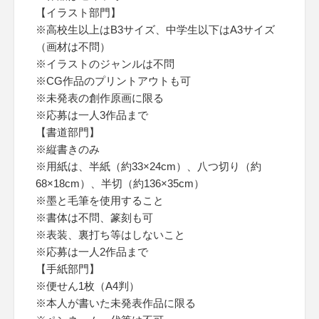
【イラスト部門】
※高校生以上はB3サイズ、中学生以下はA3サイズ
（画材は不問）
※イラストのジャンルは不問
※CG作品のプリントアウトも可
※未発表の創作原画に限る
※応募は一人3作品まで
【書道部門】
※縦書きのみ
※用紙は、半紙（約33×24cm）、八つ切り（約
68×18cm）、半切（約136×35cm）
※墨と毛筆を使用すること
※書体は不問、篆刻も可
※表装、裏打ち等はしないこと
※応募は一人2作品まで
【手紙部門】
※便せん1枚（A4判）
※本人が書いた未発表作品に限る