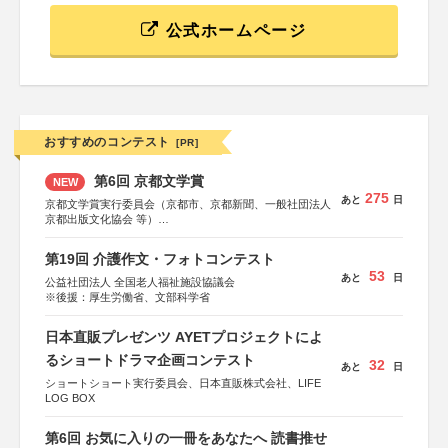
公式ホームページ
おすすめのコンテスト
[PR]
第6回 京都文学賞
NEW
275
あと
日
京都文学賞実行委員会（京都市、京都新聞、一般社団法人
京都出版文化協会 等）
協力：京都府書店商業組合、朝日新聞出版、
KADOKAWA、河出書房新社、幻冬舎、講談社、光文社、
第19回 介護作文・フォトコンテスト
集英社、小学館、祥伝社、新潮社、淡交社、ちいさいミシ
53
あと
日
マ社、徳間書店、早川書房、PHP研究所、双葉社、文藝春
公益社団法人 全国老人福祉施設協議会
秋、ポプラ社、毎日新聞出版
※後援：厚生労働省、文部科学省
日本直販プレゼンツ AYETプロジェクトによ
るショートドラマ企画コンテスト
32
あと
日
ショートショート実行委員会、日本直販株式会社、LIFE
LOG BOX
第6回 お気に入りの一冊をあなたへ 読書推せ