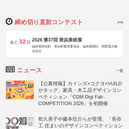
締め切り直前コンテスト
[PR]
2026 第37回 美浜美術展
32
あと
日
福井県美浜町、美浜町教育委員会、福井新聞社、関西電力株
式会社
ニュース
一覧
【公募情報】カインズ×コクヨ×VUILD
がタッグ、家具・木工品デザインコン
ペティション「CDM Digi Fab
COMPETITION 2026」を初開催
乾久美子や藤本壮介らが登壇、「長谷
工 住まいのデザインコンペティション