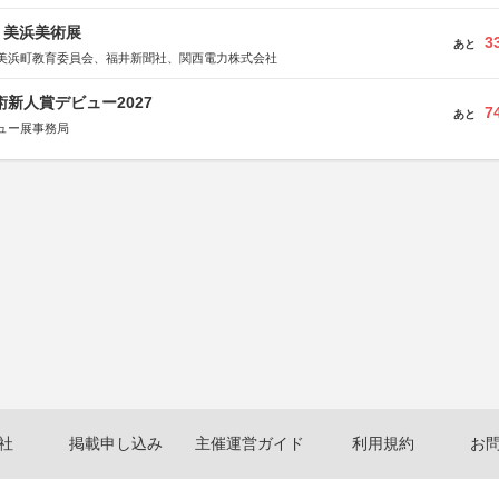
7回 美浜美術展
3
あと
美浜町教育委員会、福井新聞社、関西電力株式会社
術新人賞デビュー2027
7
あと
ュー展事務局
社
掲載申し込み
主催運営ガイド
利用規約
お