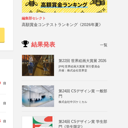
編集部セレクト
高額賞金コンテストランキング《2026年夏》
結果発表
一覧
第22回 世界絵画大賞展 2026
[PR]
世界絵画大賞展 実行委員会
共催：株式会社世界堂
9
日
第24回 CSデザイン賞 一般部
門
株式会社中川ケミカル
日
6
第24回 CSデザイン賞 学生部
日
門《学生限定》