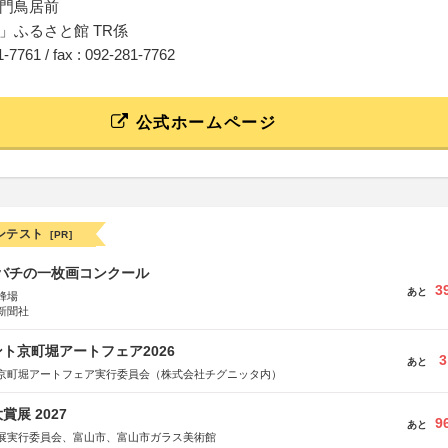
門鳥居前
」ふるさと館 TR係
81-7761 / fax : 092-281-7762
公式ホームページ
ンテスト
[PR]
ツバチの一枚画コンクール
3
あと
蜂場
新聞社
ト京町堀アートフェア2026
3
あと
京町堀アートフェア実行委員会（株式会社チグニッタ内）
展 2027
9
あと
展実行委員会、富山市、富山市ガラス美術館