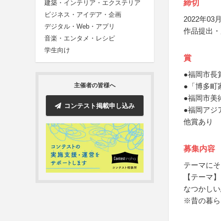
締切
建築・インテリア・エクステリア
ビジネス・アイデア・企画
2022年03月
デジタル・Web・アプリ
作品提出・
音楽・エンタメ・レシピ
学生向け
賞
●福岡市長
●「博多町
主催者の皆様へ
●福岡市美
コンテスト掲載申し込み
●福岡アジ
他賞あり
募集内容
テーマにそ
【テーマ】
なつかしい
※昔の暮ら