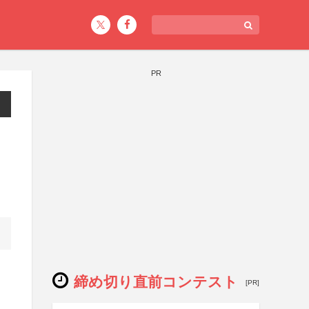
PR
締め切り直前コンテスト
[PR]