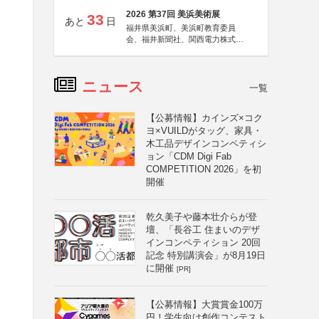
2026 第37回 美浜美術展
33
あと
日
福井県美浜町、美浜町教育委員
会、福井新聞社、関西電力株式会
社
ニュース
一覧
【公募情報】カインズ×コク
ヨ×VUILDがタッグ、家具・
木工品デザインコンペティシ
ョン「CDM Digi Fab
COMPETITION 2026」を初
開催
乾久美子や藤本壮介らが登
壇、「長谷工 住まいのデザ
インコンペティション 20回
記念 特別講演会」が8月19日
に開催
[PR]
【公募情報】大賞賞金100万
円！学生向け創作コンテスト