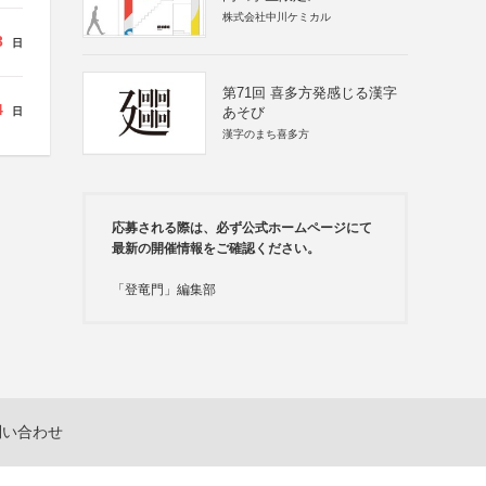
株式会社中川ケミカル
3
日
第71回 喜多方発感じる漢字
4
あそび
日
漢字のまち喜多方
応募される際は、必ず公式ホームページにて
最新の開催情報をご確認ください。
「登竜門」編集部
問い合わせ