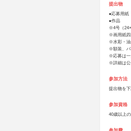
提出物
●応募用紙
●作品
※4号（24
※画用紙四
※水彩・油
※額装、パ
※応募は一
※詳細は公
参加方法
提出物を下
参加資格
40歳以上
参加費