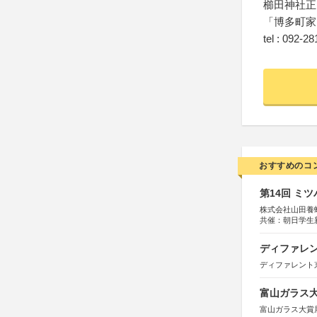
櫛田神社正
「博多町家
tel : 092-2
おすすめのコ
第14回 ミ
株式会社山田養
共催：朝日学生
ディファレン
ディファレント
富山ガラス大賞
富山ガラス大賞