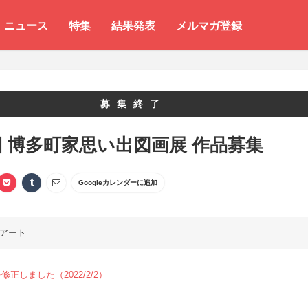
ニュース
特集
結果発表
メルマガ登録
募集終了
回 博多町家思い出図画展 作品募集
Googleカレンダーに追加
アート
正しました（2022/2/2）