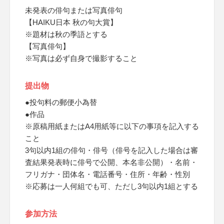
未発表の俳句または写真俳句
【HAIKU日本 秋の句大賞】
※題材は秋の季語とする
【写真俳句】
※写真は必ず自身で撮影すること
提出物
●投句料の郵便小為替
●作品
※原稿用紙またはA4用紙等に以下の事項を記入する
こと
3句以内1組の俳句・俳号（俳号を記入した場合は審
査結果発表時に俳号で公開、本名非公開）・名前・
フリガナ・団体名・電話番号・住所・年齢・性別
※応募は一人何組でも可、ただし3句以内1組とする
参加方法