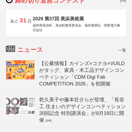
締め切り直前コンテスト
[PR]
2026 第37回 美浜美術展
31
あと
日
福井県美浜町、美浜町教育委員会、福井新聞社、関西電力株
式会社
ニュース
一覧
【公募情報】カインズ×コクヨ×VUILD
がタッグ、家具・木工品デザインコン
ペティション「CDM Digi Fab
COMPETITION 2026」を初開催
乾久美子や藤本壮介らが登壇、「長谷
工 住まいのデザインコンペティション
20回記念 特別講演会」が8月19日に開
催
[PR]