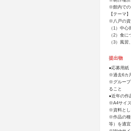
※館内でのフ
【テーマ】
※八戸の資
（1）中心
（2）食に
（3）風習
提出物
●応募用紙
※過去6カ
※グループ
ること
●近年の作
※A4サイ
※資料とし
※作品の種
等）を適宜
※Webサ