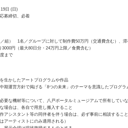
19日 (日)
応募締切、必着
名／組） 1名／グループに対して制作費50万円（交通費含む）、滞
り3000円（最大80日分・24万円上限／食費含む）
程度まで
を生かしたアートプログラムや作品
中期運営方針で掲げる「8つの未来」のテーマを意識したプログラ
必要な機材等について、八戸ポータルミュージアムで所有してい
な場合は、各自で用意し搬入すること
作アシスタント等の同伴者を伴う場合は、必ず事前に相談するこ
はアーティストにのみ適用される）
、展示会場は現状復帰するものとする