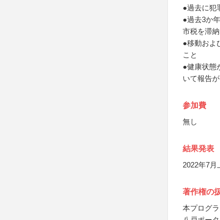
●過去に犯
●過去3か
市税を滞納
●移動およ
こと
●健康状態
いて報告が
参加費
無し
結果発表
2022年
著作権の
本プログラ
八戸ポータ