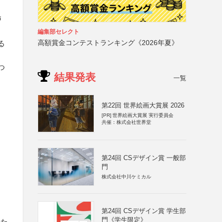
戸
編集部セレクト
高額賞金コンテストランキング《2026年夏》
る
つ
結果発表
一覧
第22回 世界絵画大賞展 2026
[PR]
世界絵画大賞展 実行委員会
共催：株式会社世界堂
第24回 CSデザイン賞 一般部
門
株式会社中川ケミカル
第24回 CSデザイン賞 学生部
門《学生限定》
のた