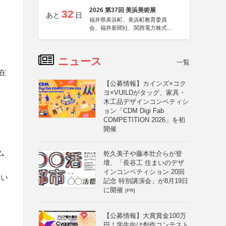
2026 第37回 美浜美術展
32
あと
日
福井県美浜町、美浜町教育委員
会、福井新聞社、関西電力株式会
社
ニュース
一覧
在
【公募情報】カインズ×コク
ヨ×VUILDがタッグ、家具・
木工品デザインコンペティシ
ョン「CDM Digi Fab
COMPETITION 2026」を初
開催
ム
乾久美子や藤本壮介らが登
壇、「長谷工 住まいのデザ
インコンペティション 20回
ない
記念 特別講演会」が8月19日
に開催
[PR]
と
【公募情報】大賞賞金100万
円！学生向け創作コンテスト