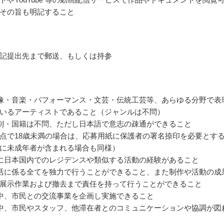
その旨も明記すること
記提出先まで郵送、もしくは持参
像・音楽・パフォーマンス・文芸・伝統工芸等、あらゆる分野で表
いるアーティストであること（ジャンルは不問）
別・国籍は不問、ただし日本語で意志の疎通ができること
点で18歳未満の場合は、応募用紙に保護者の署名捺印を必要とす
に未成年者が含まれる場合も同様）
に日本国内でのレジデンスや類似する活動の経験があること
活に係る全てを独力で行うことができること、また制作や活動の成
展示作業および撤去まで責任を持って行うことができること
中、市民との交流事業を企画し実施できること
中、市民やスタッフ、他滞在者とのコミュニケーションや協調が図