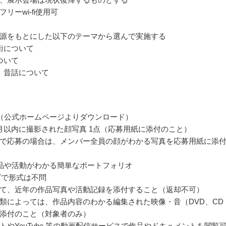
リーwi-fi使用可
源をもとにした以下のテーマから選んで実施する
街について
ついて
、昔話について
（公式ホームページよりダウンロード）
月以内に撮影された顔写真 1点（応募用紙に添付のこと）
で応募の場合は、メンバー全員の顔がわかる写真を応募用紙に添
品や活動がわかる簡単なポートフォリオ
ズで形式は不問
て、近年の作品写真や活動記録を添付すること（返却不可）
類によっては、作品内容のわかる編集された映像・音（DVD、CD
添付のこと（対象者のみ）
イトやYouTube 等の動画配信サービスで作品やドキュメントを閲覧