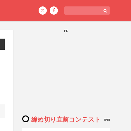
PR
締め切り直前コンテスト
[PR]