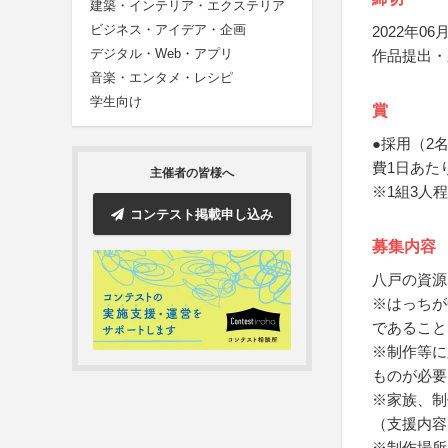
建築・インテリア・エクステリア
ビジネス・アイデア・企画
2022年06月
デジタル・Web・アプリ
作品提出・
音楽・エンタメ・レシピ
学生向け
賞
●採用（2
費1日あた
主催者の皆様へ
※1組3人
コンテスト掲載申し込み
募集内容
八戸の資源
※はっちが
であること
※制作等に
ものが必要
※家族、制
（支援内容
※制作場所