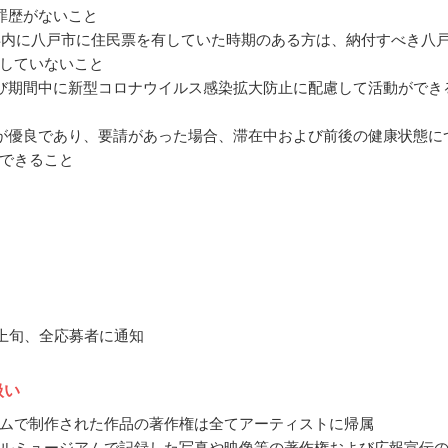
罪歴がないこと
年内に八戸市に住民票を有していた時期のある方は、納付すべき八
していないこと
び期間中に新型コロナウイルス感染拡大防止に配慮して活動ができ
が優良であり、要請があった場合、滞在中および前後の健康状態に
できること
7月上旬、全応募者に通知
扱い
ムで制作された作品の著作権は全てアーティストに帰属
ルミュージアムで記録した写真や映像等の著作権および広報宣伝