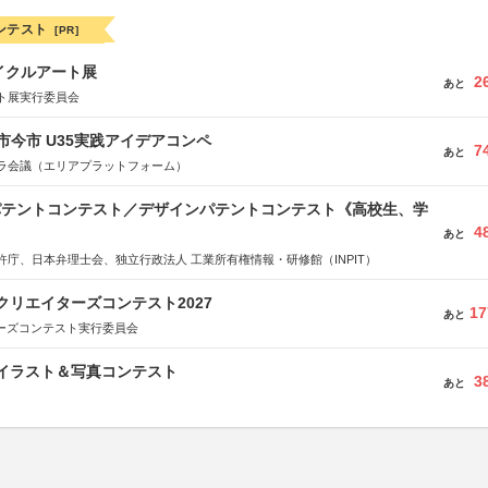
ンテスト
[PR]
イクルアート展
2
あと
ト展実行委員会
市今市 U35実践アイデアコンペ
7
あと
ラ会議（エリアプラットフォーム）
 パテントコンテスト／デザインパテントコンテスト《高校生、学
4
あと
許庁、日本弁理士会、独立行政法人 工業所有権情報・研修館（INPIT）
クリエイターズコンテスト2027
17
あと
ターズコンテスト実行委員会
修イラスト＆写真コンテスト
3
あと