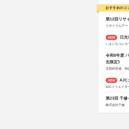
おすすめのコ
第12回リサ
リサイクルアー
日光
NEW
いまいちコレカ
令和8年度
生限定》
文部科学省、特
AJC
NEW
AJCクリエイ
第23回 千
株式会社千修