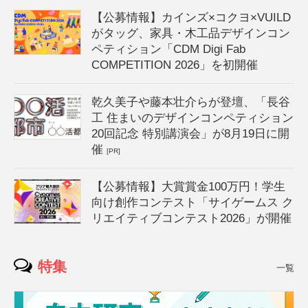
【公募情報】カインズ×コクヨ×VUILD
がタッグ、家具・木工品デザインコン
ペティション「CDM Digi Fab
COMPETITION 2026」を初開催
乾久美子や藤本壮介らが登壇、「長谷
工 住まいのデザインコンペティション
20回記念 特別講演会」が8月19日に開
催
[PR]
【公募情報】大賞賞金100万円！学生
向け創作コンテスト「サイゲームス ク
リエイティブコンテスト2026」が開催
特集
一覧