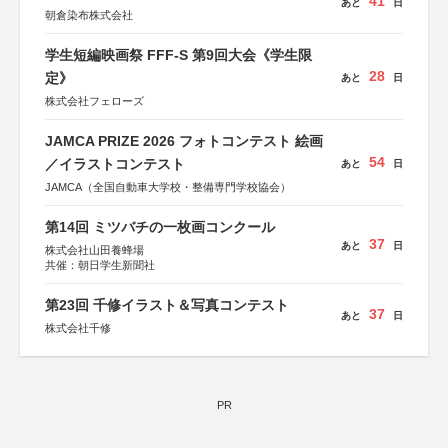
41
あと
日
朝倉染布株式会社
学生短編映画祭 FFF-S 第9回大会《学生限
28
定》
あと
日
株式会社フェローズ
JAMCA PRIZE 2026 フォトコンテスト 絵画
54
／イラストコンテスト
あと
日
JAMCA（全国自動車大学校・整備専門学校協会）
第14回 ミツバチの一枚画コンクール
37
あと
日
株式会社山田養蜂場
共催：朝日学生新聞社
第23回 千修イラスト＆写真コンテスト
37
あと
日
株式会社千修
PR