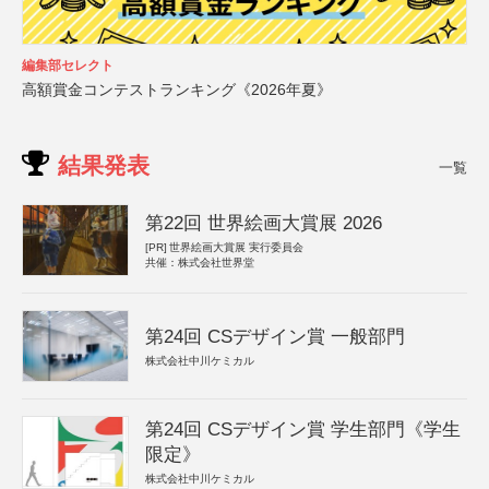
編集部セレクト
高額賞金コンテストランキング《2026年夏》
結果発表
一覧
第22回 世界絵画大賞展 2026
[PR]
世界絵画大賞展 実行委員会
共催：株式会社世界堂
第24回 CSデザイン賞 一般部門
株式会社中川ケミカル
第24回 CSデザイン賞 学生部門《学生
限定》
株式会社中川ケミカル