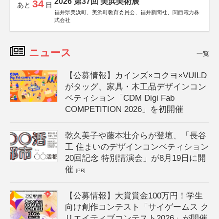
2026 第37回 美浜美術展
34
あと
日
福井県美浜町、美浜町教育委員会、福井新聞社、関西電力株
式会社
ニュース
一覧
【公募情報】カインズ×コクヨ×VUILD
がタッグ、家具・木工品デザインコン
ペティション「CDM Digi Fab
COMPETITION 2026」を初開催
乾久美子や藤本壮介らが登壇、「長谷
工 住まいのデザインコンペティション
20回記念 特別講演会」が8月19日に開
催
[PR]
【公募情報】大賞賞金100万円！学生
向け創作コンテスト「サイゲームス ク
リエイティブコンテスト2026」が開催