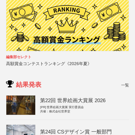
編集部セレクト
高額賞金コンテストランキング《2026年夏》
結果発表
一覧
第22回 世界絵画大賞展 2026
[PR]
世界絵画大賞展 実行委員会
共催：株式会社世界堂
第24回 CSデザイン賞 一般部門